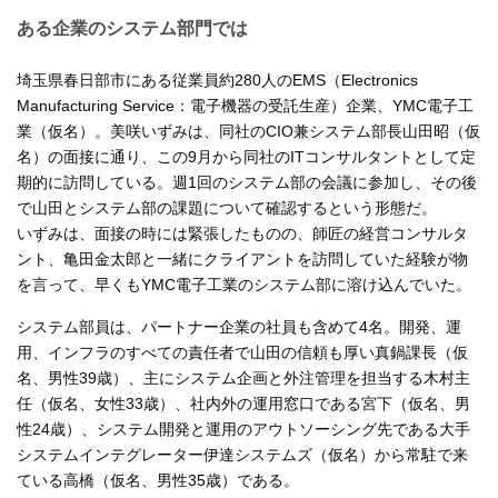
ある企業のシステム部門では
埼玉県春日部市にある従業員約280人のEMS（Electronics
Manufacturing Service：電子機器の受託生産）企業、YMC電子工
業（仮名）。美咲いずみは、同社のCIO兼システム部長山田昭（仮
名）の面接に通り、この9月から同社のITコンサルタントとして定
期的に訪問している。週1回のシステム部の会議に参加し、その後
で山田とシステム部の課題について確認するという形態だ。
いずみは、面接の時には緊張したものの、師匠の経営コンサルタ
ント、亀田金太郎と一緒にクライアントを訪問していた経験が物
を言って、早くもYMC電子工業のシステム部に溶け込んでいた。
システム部員は、パートナー企業の社員も含めて4名。開発、運
用、インフラのすべての責任者で山田の信頼も厚い真鍋課長（仮
名、男性39歳）、主にシステム企画と外注管理を担当する木村主
任（仮名、女性33歳）、社内外の運用窓口である宮下（仮名、男
性24歳）、システム開発と運用のアウトソーシング先である大手
システムインテグレーター伊達システムズ（仮名）から常駐で来
ている高橋（仮名、男性35歳）である。