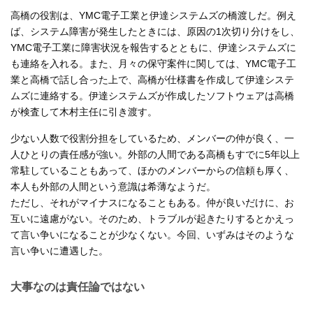
高橋の役割は、YMC電子工業と伊達システムズの橋渡しだ。例え
ば、システム障害が発生したときには、原因の1次切り分けをし、
YMC電子工業に障害状況を報告するとともに、伊達システムズに
も連絡を入れる。また、月々の保守案件に関しては、YMC電子工
業と高橋で話し合った上で、高橋が仕様書を作成して伊達システ
ムズに連絡する。伊達システムズが作成したソフトウェアは高橋
が検査して木村主任に引き渡す。
少ない人数で役割分担をしているため、メンバーの仲が良く、一
人ひとりの責任感が強い。外部の人間である高橋もすでに5年以上
常駐していることもあって、ほかのメンバーからの信頼も厚く、
本人も外部の人間という意識は希薄なようだ。
ただし、それがマイナスになることもある。仲が良いだけに、お
互いに遠慮がない。そのため、トラブルが起きたりするとかえっ
て言い争いになることが少なくない。今回、いずみはそのような
言い争いに遭遇した。
大事なのは責任論ではない