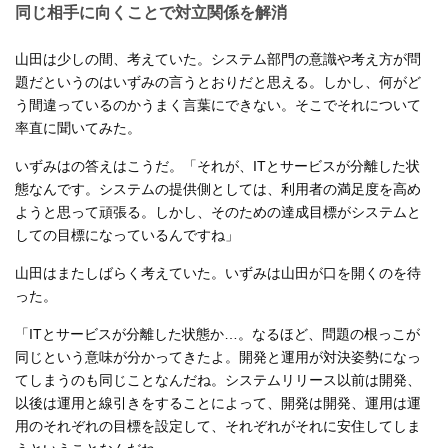
同じ相手に向くことで対立関係を解消
山田は少しの間、考えていた。システム部門の意識や考え方が問
題だというのはいずみの言うとおりだと思える。しかし、何がど
う間違っているのかうまく言葉にできない。そこでそれについて
率直に聞いてみた。
いずみはの答えはこうだ。「それが、ITとサービスが分離した状
態なんです。システムの提供側としては、利用者の満足度を高め
ようと思って頑張る。しかし、そのための達成目標がシステムと
しての目標になっているんですね」
山田はまたしばらく考えていた。いずみは山田が口を開くのを待
った。
「ITとサービスが分離した状態か…。なるほど、問題の根っこが
同じという意味が分かってきたよ。開発と運用が対決姿勢になっ
てしまうのも同じことなんだね。システムリリース以前は開発、
以後は運用と線引きをすることによって、開発は開発、運用は運
用のそれぞれの目標を設定して、それぞれがそれに安住してしま