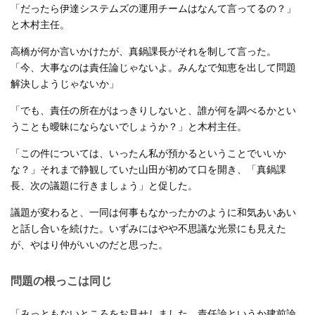
「だったら伊達システムズの運用チームはなんて言ってるの？」
と木村主任。
高橋が何か言いかけたが、真鍋課長がそれを制して言った。
「今、大事なのは責任論じゃないよ。みんなで知恵を出して問題
解決しようじゃないか」
「でも、責任の所在がはっきりしないと、誰が何を調べるかとい
うことも曖昧にならないでしょうか？」と木村主任。
「この件については、いったん私が預かるということでいいか
な？」それまで静観していた山田が初めて口を開き、「真鍋課
長、次の議題に行きましょう」と促した。
議題が変わると、一同は何事もなかったかのように和気あいあい
と話し合いを続けた。いずみにはやや不思議な光景にも見えた
が、やはり仲がいいのだと思った。
問題の根っこは同じ
「みっともないところをお見せしました。責任論というか建前論