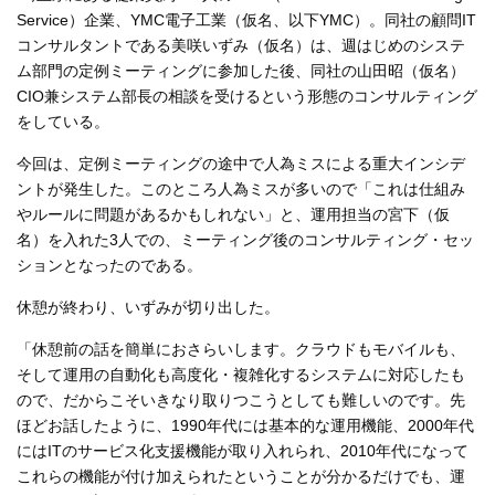
Service）企業、YMC電子工業（仮名、以下YMC）。同社の顧問IT
コンサルタントである美咲いずみ（仮名）は、週はじめのシステ
ム部門の定例ミーティングに参加した後、同社の山田昭（仮名）
CIO兼システム部長の相談を受けるという形態のコンサルティング
をしている。
今回は、定例ミーティングの途中で人為ミスによる重大インシデ
ントが発生した。このところ人為ミスが多いので「これは仕組み
やルールに問題があるかもしれない」と、運用担当の宮下（仮
名）を入れた3人での、ミーティング後のコンサルティング・セッ
ションとなったのである。
休憩が終わり、いずみが切り出した。
「休憩前の話を簡単におさらいします。クラウドもモバイルも、
そして運用の自動化も高度化・複雑化するシステムに対応したも
ので、だからこそいきなり取りつこうとしても難しいのです。先
ほどお話したように、1990年代には基本的な運用機能、2000年代
にはITのサービス化支援機能が取り入れられ、2010年代になって
これらの機能が付け加えられたということが分かるだけでも、運