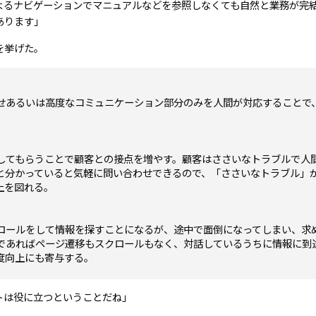
よるナビゲーションでマニュアルなどを参照しなくても自然と業務が完
あります」
を挙げた。
せあるいは高度なコミュニケーション部分のみを人間が対応することで
してもらうことで顧客との接点を増やす。顧客はささいなトラブルで人
と分かっていると気軽に問い合わせできるので、「ささいなトラブル」
上を図れる。
ロールをして情報を探すことになるが、途中で面倒になってしまい、求
であればページ遷移もスクロールもなく、対話しているうちに情報に到
度向上にも寄与する。
トは役に立つということだね」