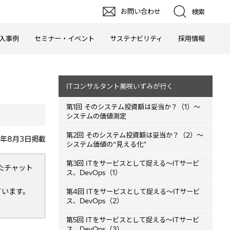
お問い合わせ
検索
入事例
セミナー・イベント
サステナビリティ
採用情報
ITコンサルタント美咲いずみが行く
第1回 そのシステム投資額は妥当か？（1）～
システムの価値測定
第2回 そのシステム投資額は妥当か？（2）～
0年8月3日掲載
システム価値の“見える化”
第3回 ITをサービスとして捉える～ITサービ
たチャット
ス、DevOps（1）
ています。
第4回 ITをサービスとして捉える～ITサービ
ス、DevOps（2）
第5回 ITをサービスとして捉える～ITサービ
ス、DevOps（3）