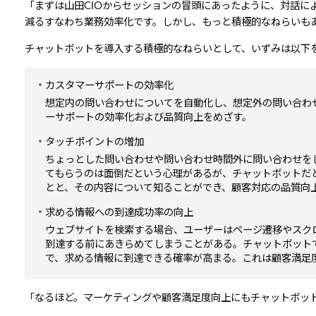
「まずは山田CIOからセッションの冒頭にあったように、対話に
減る――すなわち業務効率化です。しかし、もっと積極的なねらいも
チャットボットを導入する積極的なねらいとして、いずみは以下
カスタマーサポートの効率化
想定内の問い合わせについてを自動化し、想定外の問い合わ
ーサポートの効率化および品質向上をめざす。
タッチポイントの増加
ちょっとした問い合わせや問い合わせ時間外に問い合わせを
てもらうのは面倒だという心理があるが、チャットボットだ
とと、その内容について知ることができ、顧客対応の品質向
求める情報への到達成功率の向上
ウェブサイトを検索する場合、ユーザーはページ遷移やスク
到達する前にあきらめてしまうことがある。チャットボット
で、求める情報に到達できる確率が高まる。これは顧客満足
「なるほど。マーケティングや顧客満足度向上にもチャットボッ