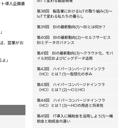
IoTで変わる製造現場
ット導入企画書
第38回 製造業におけるIoTの取り組み(3)～
IoTで変わる私たちの暮らし
第39回 BIの最新動向(1)～BIとは何か？
･」
第40回 BIの最新動向(2)～セルフサービス
ば、営業がお
BIとデータガバナンス
第41回 BIの最新動向(3)～クラウド化、モバ
イル対応およびビッグデータ活用
るよ」
第42回 ハイパーコンバージドインフラ
（HCI）とは？(1)～仮想化の歩み
第43回 ハイパーコンバージドインフラ
（HCI）とは？(2)～CIとHCI
第44回 ハイパーコンバージドインフラ
（HCI）とは？(3)～HCIの用途と将来性
第45回 IT導入に補助金を活用しよう(1)～補
助金と助成金の違い