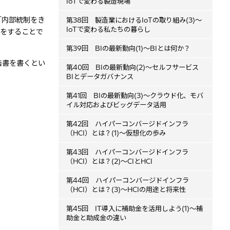
IoTで変わる製造現場
「内部統制をき
第38回 製造業におけるIoTの取り組み(3)～
IoTで変わる私たちの暮らし
告をすることで
第39回 BIの最新動向(1)～BIとは何か？
告書を書くとい
第40回 BIの最新動向(2)～セルフサービス
BIとデータガバナンス
第41回 BIの最新動向(3)～クラウド化、モバ
イル対応およびビッグデータ活用
第42回 ハイパーコンバージドインフラ
（HCI）とは？(1)～仮想化の歩み
第43回 ハイパーコンバージドインフラ
（HCI）とは？(2)～CIとHCI
第44回 ハイパーコンバージドインフラ
（HCI）とは？(3)～HCIの用途と将来性
第45回 IT導入に補助金を活用しよう(1)～補
助金と助成金の違い