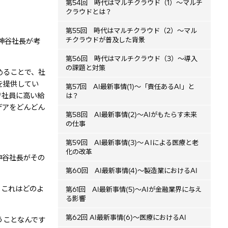
第54回 時代はマルチクラウド（1）～マルチ
クラウドとは？
第55回 時代はマルチクラウド（2）～マル
チクラウドが普及した背景
神谷社長が考
第56回 時代はマルチクラウド（3）～導入
の課題と対策
めることで、社
を提供してい
第57回 AI最新事情(1)～「責任あるAI」と
で社員に高い給
は？
デアをどんどん
第58回 AI最新事情(2)～AIがもたらす未来
の仕事
第59回 AI最新事情(3)～ＡIによる医療と老
化の改革
神谷社長がその
第60回 AI最新事情(4)～製造業におけるAI
。これはどのよ
第61回 AI最新事情(5)～AIが金融業界に与え
る影響
第62回 AI最新事情(6)～医療におけるAI
うことなんです