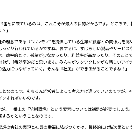
が1番めに来ているのは、これこそが最大の目的だからです。ところで、
う？」
の理念である『“ホンモノ”を提供している企業が顧客との関係力を高
しっかり行われているかですね。要するに、すばらしい製品やサービス
す。効率的とは、残業が少なかったり、利益率が高かったり、そのこと
態が、1番効率的だと思います。みんながワクワクしながら新しいアイ
の活力につながっていく。そんな『社風』ができあがることですね！」
ことなのです。もちろん経営者によって考え方は違っていいのですが、
インすればいいのです。
すが、一番上の『統制環境』という要素については補足が必要でしょう
定するかということなのです」
理想の会社の実現と社員の幸福に結びつくかは、最終的には私次第とい