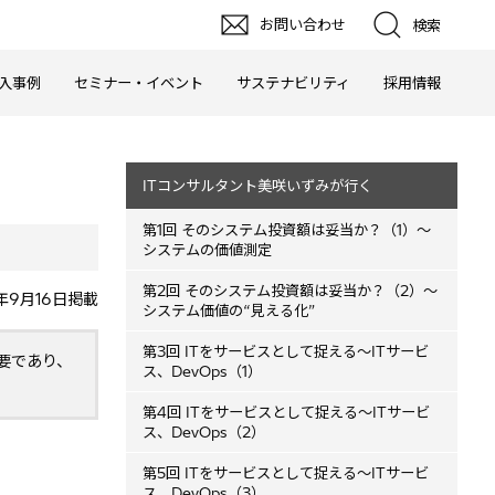
お問い合わせ
検索
入事例
セミナー・イベント
サステナビリティ
採用情報
ITコンサルタント美咲いずみが行く
第1回 そのシステム投資額は妥当か？（1）～
システムの価値測定
第2回 そのシステム投資額は妥当か？（2）～
6年9月16日掲載
システム価値の“見える化”
第3回 ITをサービスとして捉える～ITサービ
必要であり、
ス、DevOps（1）
第4回 ITをサービスとして捉える～ITサービ
ス、DevOps（2）
第5回 ITをサービスとして捉える～ITサービ
ス、DevOps（3）