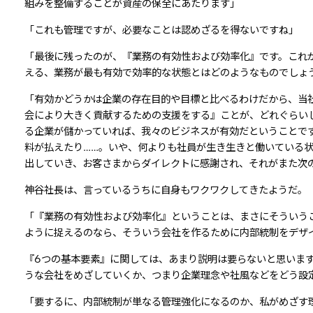
組みを整備することが資産の保全にあたります」
「これも管理ですが、必要なことは認めざるを得ないですね」
「最後に残ったのが、『業務の有効性および効率化』です。これ
える、業務が最も有効で効率的な状態とはどのようなものでしょ
「有効かどうかは企業の存在目的や目標と比べるわけだから、当社
会により大きく貢献するための支援をする』ことが、どれぐらい
る企業が儲かっていれば、我々のビジネスが有効だということで
料が払えたり……。いや、何よりも社員が生き生きと働いている状
出していき、お客さまからダイレクトに感謝され、それがまた次
神谷社長は、言っているうちに自身もワクワクしてきたようだ。
「『業務の有効性および効率化』ということは、まさにそういう
ように捉えるのなら、そういう会社を作るために内部統制をデザ
『6つの基本要素』に関しては、あまり説明は要らないと思いま
うな会社をめざしていくか、つまり企業理念や社風などをどう設
「要するに、内部統制が単なる管理強化になるのか、私がめざす