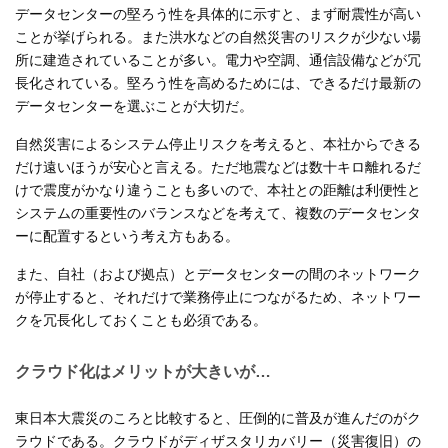
データセンターの堅ろう性を具体的に示すと、まず耐震性が高い
ことが挙げられる。また洪水などの自然災害のリスクが少ない場
所に建造されていることが多い。電力や空調、通信設備などが冗
長化されている。堅ろう性を高めるためには、できるだけ最新の
データセンターを選ぶことが大切だ。
自然災害によるシステム停止リスクを考えると、本社からできる
だけ遠いほうが安心と言える。ただ地震などは数十キロ離れるだ
けで震度がかなり違うことも多いので、本社との距離は利便性と
システムの重要性のバランスなどを考えて、複数のデータセンタ
ーに配置するという考え方もある。
また、自社（および拠点）とデータセンターの間のネットワーク
が停止すると、それだけで業務停止につながるため、ネットワー
クを冗長化しておくことも必須である。
クラウド化はメリットが大きいが…
東日本大震災のころと比較すると、圧倒的に普及が進んだのがク
ラウドである。クラウドがディザスタリカバリー（災害復旧）の