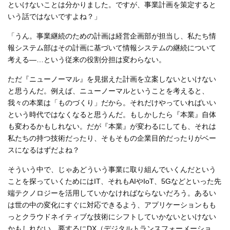
といけないことは分かりました。ですが、事業計画を策定すると
いう話ではないですよね？」
「うん。事業継続のための計画は経営企画部が担当し、私たち情
報システム部はその計画に基づいて情報システムの継続について
考える―…という従来の役割分担は変わらない。
ただ『ニューノーマル』を見据えた計画を立案しないといけない
と思うんだ。例えば、ニューノーマルということを考えると、
我々の本業は「ものづくり」だから。それだけやっていればいい
という時代ではなくなると思うんだ。もしかしたら『本業』自体
も変わるかもしれない。だが『本業』が変わるにしても、それは
私たちの持つ技術だったり、そもそもの企業目的だったりがベー
スになるはずだよね？
そういう中で、じゃあどういう事業に取り組んでいくんだという
ことを探っていくためにはIT、それもAIやIoT、5Gなどといった先
端テクノロジーを活用していかなければならないだろう。あるい
は世の中の変化にすぐに対応できるよう、アプリケーションもも
っとクラウドネイティブな技術にシフトしていかないといけない
かもしれない。要するにDX（デジタルトランスフォーメーショ