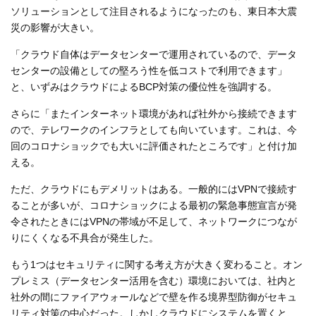
ソリューションとして注目されるようになったのも、東日本大震
災の影響が大きい。
「クラウド自体はデータセンターで運用されているので、データ
センターの設備としての堅ろう性を低コストで利用できます」
と、いずみはクラウドによるBCP対策の優位性を強調する。
さらに「またインターネット環境があれば社外から接続できます
ので、テレワークのインフラとしても向いています。これは、今
回のコロナショックでも大いに評価されたところです」と付け加
える。
ただ、クラウドにもデメリットはある。一般的にはVPNで接続す
ることが多いが、コロナショックによる最初の緊急事態宣言が発
令されたときにはVPNの帯域が不足して、ネットワークにつなが
りにくくなる不具合が発生した。
もう1つはセキュリティに関する考え方が大きく変わること。オン
プレミス（データセンター活用を含む）環境においては、社内と
社外の間にファイアウォールなどで壁を作る境界型防御がセキュ
リティ対策の中心だった。しかしクラウドにシステムを置くと、