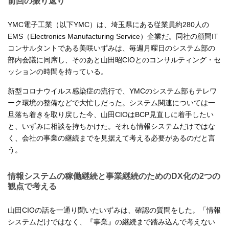
前回の振り返り
YMC電子工業（以下YMC）は、埼玉県にある従業員約280人の
EMS（Electronics Manufacturing Service）企業だ。同社の顧問IT
コンサルタントである美咲いずみは、毎週月曜日のシステム部の
部内会議に同席し、そのあと山田昭CIOとのコンサルティング・セ
ッションの時間を持っている。
新型コロナウイルス感染症の流行で、YMCのシステム部もテレワ
ーク環境の整備などで大忙しだった。システム関連については一
旦落ち着きを取り戻した今、山田CIOはBCP見直しに着手したい
と、いずみに相談を持ちかけた。それも情報システムだけではな
く、会社の事業の継続までを見据えて考える必要があるのだと言
う。
情報システムの稼働継続と事業継続のためのDX化の2つの
観点で考える
山田CIOの話を一通り聞いたいずみは、確認の質問をした。「情報
システムだけではなく、『事業』の継続まで踏み込んで考えない