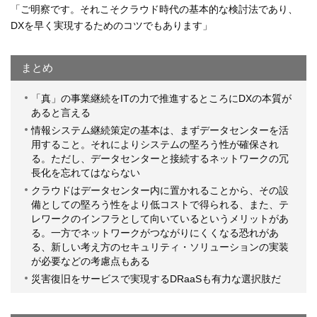
「ご明察です。それこそクラウド時代の基本的な検討法であり、
DXを早く実現するためのコツでもあります」
まとめ
「真」の事業継続をITの力で推進するところにDXの本質が
あると言える
情報システム継続策定の基本は、まずデータセンターを活
用すること。それによりシステムの堅ろう性が確保され
る。ただし、データセンターと接続するネットワークの冗
長化を忘れてはならない
クラウドはデータセンター内に置かれることから、その設
備としての堅ろう性をより低コストで得られる、また、テ
レワークのインフラとして向いているというメリットがあ
る。一方でネットワークがつながりにくくなる恐れがあ
る、新しい考え方のセキュリティ・ソリューションの実装
が必要などの考慮点もある
災害復旧をサービスで実現するDRaaSも有力な選択肢だ