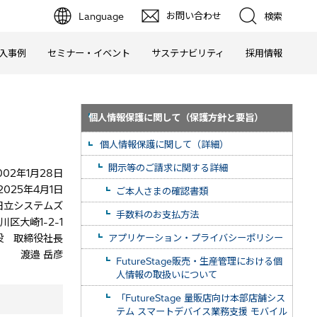
お問い合わせ
Language
検索
入事例
セミナー・イベント
サステナビリティ
採用情報
個人情報保護に関して（保護方針と要旨）
個人情報保護に関して（詳細）
開示等のご請求に関する詳細
02年1月28日
025年4月1日
ご本人さまの確認書類
日立システムズ
手数料のお支払方法
区大崎1-2-1
役 取締役社長
アプリケーション・プライバシーポリシー
渡邉 岳彦
FutureStage販売・生産管理における個
人情報の取扱いについて
「FutureStage 量販店向け本部店舗シス
テム スマートデバイス業務支援 モバイル