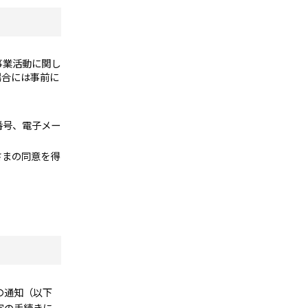
事業活動に関し
場合には事前に
。
番号、電子メー
さまの同意を得
の通知（以下