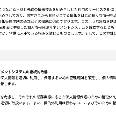
につながる人財と先進の情報技術を組み合わせた独自のサービスを創造
をめざしており、お客さまからお預かりする情報をはじめ様々な情報を
情報管理体制の確立とその徹底に努めて参ります。このような経緯を踏
個人情報保護法に準拠した個人情報保護マネジメントシステムを確立するとと
方が、容易に入手できる措置を講じるものとします。そして、この方針
ジメントシステムの継続的改善
、個人情報を適切に利用し、保護するための管理規則を策定し、個人情
善します。
とを考慮し、それぞれの業務実態に応じた個人情報保護のための管理体
い適切に取扱います。また、目的外利用は行わない、およびそのための