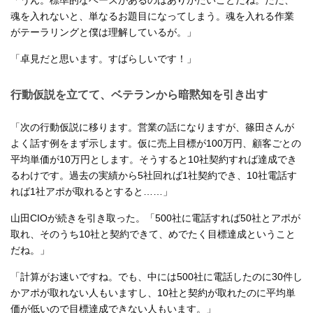
魂を入れないと、単なるお題目になってしまう。魂を入れる作業
がテーラリングと僕は理解しているが。」
「卓見だと思います。すばらしいです！」
行動仮説を立てて、ベテランから暗黙知を引き出す
「次の行動仮説に移ります。営業の話になりますが、篠田さんが
よく話す例をまず示します。仮に売上目標が100万円、顧客ごとの
平均単価が10万円とします。そうすると10社契約すれば達成でき
るわけです。過去の実績から5社回れば1社契約でき、10社電話す
れば1社アポが取れるとすると……」
山田CIOが続きを引き取った。「500社に電話すれば50社とアポが
取れ、そのうち10社と契約できて、めでたく目標達成ということ
だね。」
「計算がお速いですね。でも、中には500社に電話したのに30件し
かアポが取れない人もいますし、10社と契約が取れたのに平均単
価が低いので目標達成できない人もいます。」