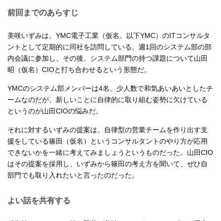
前回までのあらすじ
美咲いずみは、YMC電子工業（仮名、以下YMC）のITコンサルタ
ントとして定期的に同社を訪問している。週1回のシステム部の部
内会議に参加し、その後、システム部門の持つ課題について山田
昭（仮名）CIOと打ち合わせるという形態だ。
YMCのシステム部メンバーは4名。少人数で和気あいあいとしたチ
ームなのだが、新しいことに自律的に取り組む姿勢に欠けている
というのが山田CIOの悩みだ。
それに対するいずみの提案は、自律型の営業チームを作り出す支
援をしている篠田（仮名）というコンサルタントのやり方が応用
できないかを一緒に考えてみましょうというものだった。山田CIO
はその提案を採用し、いずみから篠田の考え方を聞いて、ぜひ自
部門でも取り入れたいと言ったのだった。
よい話を共有する