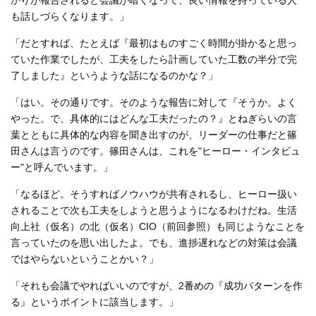
も話しづらくなります。」
「だとすれば、たとえば『最初はものすごく時間が掛かると思っ
ていた作業でしたが、工夫をしたら計画していた工数の半分で完
了しました』というような話になるのかな？」
「はい。その通りです。そのような報告に対して『そうか。よく
やった。で、具体的にはどんな工夫だったの？』とねぎらいの言
葉とともに具体的な内容を聞き出すのが、リーダーの仕事だと篠
田さんは言うのです。篠田さんは、これを"ヒーロー・インタビュ
ー"と呼んでいます。」
「なるほど。そうすればノウハウが共有されるし、ヒーロー扱い
されることで次も工夫をしようと思うようになるわけだね。生活
向上社（仮名）の北（仮名）CIO（前回参照）も同じようなことを
言っていたのを思い出したよ。でも、進捗遅れなどの対策は会議
ではやらないということかい？」
「それも会議でやればいいのですが、2番めの『成功パターンを作
る』というポイントに該当します。」