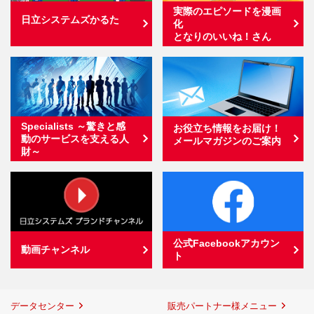
実際のエピソードを漫画
日立システムズかるた
化
となりのいいね！さん
Specialists ～驚きと感
お役立ち情報をお届け！
動のサービスを支える人
メールマガジンのご案内
財～
公式Facebookアカウン
動画チャンネル
ト
データセンター
販売パートナー様メニュー