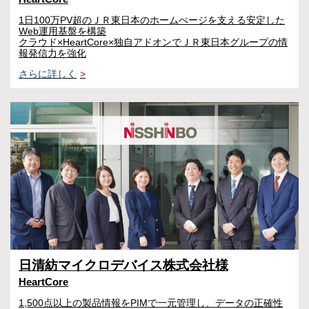
1日100万PV超のＪＲ東日本のホームぺージを支える安定した
Web運用基盤を構築
クラウド×HeartCore×独自アドオンでＪＲ東日本グループの情
報発信力を強化
さらに詳しく
>
日清紡マイクロデバイス株式会社様
HeartCore
1,500点以上の製品情報をPIMで一元管理し、データの正確性