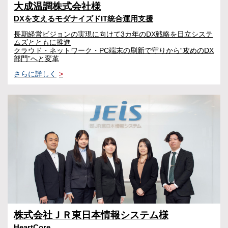
大成温調株式会社様
DXを支えるモダナイズドIT統合運用支援
長期経営ビジョンの実現に向けて3カ年のDX戦略を日立システ
ムズとともに推進
クラウド・ネットワーク・PC端末の刷新で守りから“攻めのDX
部門”へと変革
さらに詳しく
>
株式会社ＪＲ東日本情報システム様
HeartCore