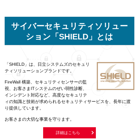
2024年4月18日
日立システムズとアイロバが連携し、「GRED（グレッド）Web改
ざんチェックCloud」とクラウド型WAFサービス「BLUE
Sphere（ブルー スフィア）」のセット販売を開始
サイバーセキュリティソリュー
ション「SHIELD」とは
2024年3月28日
日立システムズの従業員が携わったコミック作品が「サイバーセ
キュリティアワード」を受賞
「SHIELD」は、日立システムズのセキュリ
2024年3月15日
ティソリューションブランドです。
サイバーセキュリティソリューション「SHIELD」を強化
FireWall 構築、セキュリティセンサーの監
視、お客さまITシステムのぜい弱性診断、
2024年3月14日
インシデント対応など、高度なセキュリテ
ィの知識と技術が求められるセキュリティサービスを、長年に渡
マネージドサービス体系の再整理によりお客さまのデジタルトラ
り提供しています。
ンスフォーメーションの実現をサポート
お客さまの大切な事業を守ります。
2024年3月8日
詳細はこちら
サービス一覧に「FortiEDR環境提供サービス」を追加しました