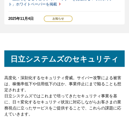
ト」ホワイトペーパーを掲載
2025年11月4日
Web 改ざん検知ソリューション「GRED Web 改ざんチェック
Cloud」の販売・提案をともに行う、パートナー制度「GRED パー
トナープログラム制度」を開始
2025年1月27日
日立システムズのセキュリティ
日立システムズとサイバーソリューションズが業務提携を開始
し、セキュリティ事業を強化
高度化・深刻化するセキュリティ脅威。サイバー攻撃による被害
2024年12月26日
は、稼働率低下や信用低下のほか、事業停止にまで陥ることも想
セキュリティ対策状況を見える化しませんか？ページを公開
定されます。
日立システムズではこれまで培ってきたセキュリティ事業を基
に、日々変化するセキュリティ状況に対応しながらお客さまの業
2024年5月27日
務視点に立ったサービスをご提供することで、これらの課題に応
日立システムズとハートコアが連携し、「GRED Webセキュリテ
えていきます。
ィ診断 Cloud」と「HeartCore CMS」のセット販売を開始