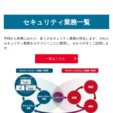
2024年3月1日
【Webセミナー】3/14～15「株式会社日立システムズ＆株式会社
セキュリティ業務一覧
セキュアブレインが提案する、「本当に必要」なセキュリティ対
策」
平時から有事にわたり、多くのセキュリティ業務が存在します。それら
2024年2月1日
セキュリティ業務をカテゴリーごとに整理し、わかりやすくご説明しま
【Webセミナー】2/20～21「日々進化するサイバー攻撃へ対応す
す。
るために！セキュリティ対策の現状と課題とは」を開催
一覧はこちら
2023年6月20日
「セキュリティ人材が自社にいなくても実現できる“堅実”なセキュ
リティ対策とは」 ホワイトペーパーを掲載
2023年6月5日
お客さま向けのSOCサービスを自社運用基盤へ採用、セキュリテ
ィ対策強化に関するホワイトペーパーを掲載
2023年5月31日