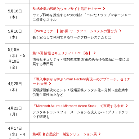
BtoB企業の戦略的ウェブサイト活用セミナー
5月16日
ウェブ戦略を推進する4つの秘訣 「コレだ！ウェブマネージャー
（木）
に必要なスキル」
5月16日
【Webセミナー】第5回 ワークフローシステムの選び方
（木）
長く安心して利用できるワークフローシステムとは
5月8日
第16回 情報セキュリティ EXPO【春】
（水）～5
情報セキュリティ・標的型攻撃 対策のあらゆる製品が一堂に出
月10日
展する専門展
（金）
「導入事例から学ぶ Smart Factory実現へのアプローチ」セミナ
4月25日
ー in 大阪
（木）
現場課題解決のヒント！現場業務デジタル化～分析～生産効率･
労働生産性向上など
「Microsoft Azure × Microsoft Azure Stack」で実現する未来
4月22日
デジタルトランスフォーメーションを支えるハイブリッドクラ
（月）
ウド環境を
4月17日
（水）～4
第4回 名古屋設計・製造ソリューション展