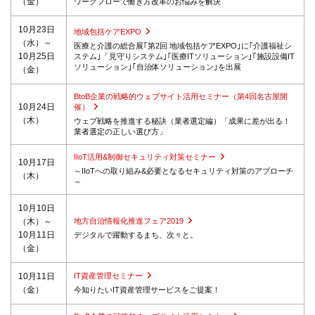
（金）
ワークフローで働き方改革のお悩みを解決
10月23日
地域包括ケアEXPO
（水）～
医療と介護の総合展｢第2回 地域包括ケアEXPO｣に｢介護福祉シ
10月25日
ステム｣「見守りシステム｣｢医療ITソリューション｣｢施設設備IT
ソリューション｣｢自治体ソリューション｣を出展
（金）
BtoB企業の戦略的ウェブサイト活用セミナー（第4回名古屋開
10月24日
催）
（木）
ウェブ戦略を推進する秘訣（業者選定編）「成果に差が出る！
業者選定の正しい選び方」
IIoT活用&制御セキュリティ対策セミナー
10月17日
～IIoTへの取り組み&必要となるセキュリティ対策のアプローチ
（木）
～
10月10日
（木）～
地方自治情報化推進フェア2019
10月11日
デジタルで躍動するまち、次々と。
（金）
10月11日
IT資産管理セミナー
（金）
今知りたいIT資産管理サービスをご提案！