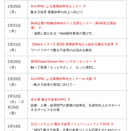
2月25日
AI＆RPAによる業務効率化セミナー
（月）
働き方改革 業務効率の向上へ向けて
BtoB企業の戦略的Webサイト活用セミナー（第4回名古屋会
2月21日
場）
（木）
「成果に差が出る！Web制作業者の選び方」
2月21日
【Webセミナー】第2回 業務効率化から始める働き方改革
（木）
ワークフローで働き方改革のお悩みを解決
2月20日
第4回SuperStream-NXハンズオンセミナー
（水）
触って実感！もっとやさしく、もっと便利に。
2月20日
AI＆RPAによる業務効率化セミナー in 大阪
（水）
～働き方改革の実現に向けて～
2月12日
名古屋 働き方改革EXPO
（火）～2
総務・人事・経理部門の業務の効率化、生産性向上をサポート
月15日
するサービスを出展
（金）
日立システムズ 働き方改革ソリューションフェア2019
2月14日
「NEXT 働き方改革」企業の未来づくりを応援するためのイベ