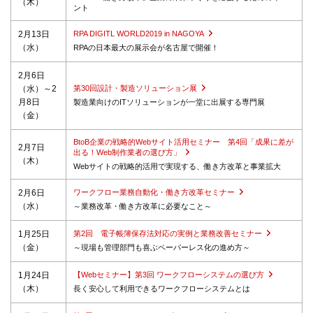
（木）
ント
2月13日
RPA DIGITL WORLD2019 in NAGOYA
（水）
RPAの日本最大の展示会が名古屋で開催！
2月6日
（水）～2
第30回設計・製造ソリューション展
月8日
製造業向けのITソリューションが一堂に出展する専門展
（金）
BtoB企業の戦略的Webサイト活用セミナー 第4回「成果に差が
2月7日
出る！Web制作業者の選び方」
（木）
Webサイトの戦略的活用で実現する、働き方改革と事業拡大
2月6日
ワークフロー業務自動化・働き方改革セミナー
（水）
～業務改革・働き方改革に必要なこと～
1月25日
第2回 電子帳簿保存法対応の実例と業務改善セミナー
（金）
～現場も管理部門も喜ぶペーパーレス化の進め方～
1月24日
【Webセミナー】第3回 ワークフローシステムの選び方
（木）
長く安心して利用できるワークフローシステムとは