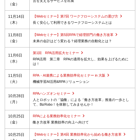
営を支えるサービスを出展
（金）
11月14日
【Webセミナー】第7回 ワークフローシステムの選び方
（木）
長く安心して利用できるワークフローシステムとは
11月8日
【Webセミナー】第5回RPAで経理部門の働き方改革
（金）
未来の会計はどう変わる？経理業務の自動化とは？
第1回 RPA活用拡大セミナー
11月6日
RPA活用 第二章 RPAの適用を拡大し、効果を上げるために
（水）
は！
11月5日
RPA・AI連携による業務効率化セミナー in 大阪
（火）
機械学習AI活用&RPAソリューション
RPAハンズオンセミナー
10月28日
人とロボットの「協働」による「働き方改革」推進の一歩とし
（月）
て、BizRobo！を体験してみませんか！
10月25日
RPAによる業務効率化セミナー
（金）
働き方改革 業務効率の向上へ向けて
10月25日
【Webセミナー】第4回 業務効率化から始める働き方改革