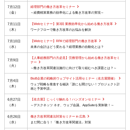
7月12日
経理部門の働き方改革セミナー
（金）
～経費精算業務の効率化による働き方改革の実現～
7月11日
【Webセミナー】第3回 業務効率化から始める働き方改革
（木）
ワークフローで働き方改革のお悩みを解決
7月10日
【Webセミナー】RPAで経理部門の働き方改革
（水）
未来の会計はどう変わる？経理業務の自動化とは？
【人事総務部門の方必見】労務管理から始める働き方改革セミ
7月9日
ナー
（火）
～働き方改革関連法施行に向けて取り組むべき課題とは？～
BtoB企業の戦略的ウェブサイト活用セミナー（名古屋開催）
7月4日
ウェブ戦略を推進する秘訣「誰にも聞けない！プロジェクト計
（木）
画と予算申請」
6月27日
【名古屋】じっくり触れる！ハンズオンセミナー
（木）
～デスクネッツ ネオ、ウェブ会議、AppSuiteを実体験！～
6月26日
働き方改革関連法対策セミナー in 広島
（水）
まだ間に合う！「働き方改革関連法」対策