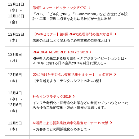
12月11日
第4回 スマートビルディング EXPO
（水）～
「ZEB」「ビル向けIoT」「i-Construction」など 次世代ビル設
12月13日
計・工事・管理に必要なあらゆる技術が一堂に出展
（金）
12月12日
【Webセミナー】第6回RPAで経理部門の働き方改革
（木）
未来の会計はどう変わる？経理業務の自動化とは？
RPA DIGITAL WORLD TOKYO 2019
12月9日
RPA導入の先にある取り組むべきデジタライゼーションとは～
（月）
2020 年における日本企業のDXを確信に変える～
12月6日
DXに向けたデジタル技術活用セミナー！ in 名古屋
（金）
【乗り越えよう！デジタルシフトの3つの壁】
12月4日
社会インフラテック2019
（水）～
インフラ老朽化・長寿命化対策などの技術やノウハウといった
12月6日
あらゆる革新的技術・製品・情報が集結します。
（金）
12月5日
AI活用による営業業務効率化推進セミナー in 大阪
（木）
～お客さまとの関係強化をめざして～