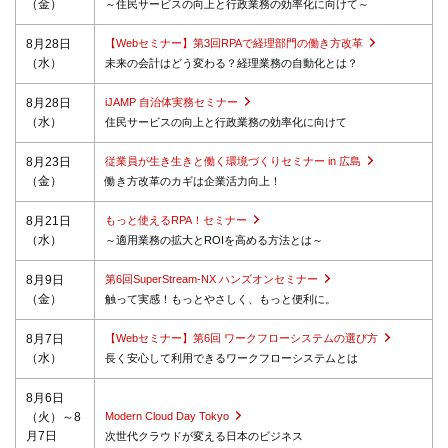
（金）
～住民サービスの向上と行政業務の効率化に向けて～
8月28日
【Webセミナー】第3回RPAで経理部門の働き方改革
（水）
未来の会計はどう変わる？経理業務の自動化とは？
8月28日
iJAMP 自治体実務セミナー
（水）
住民サービスの向上と行政業務の効率化に向けて
8月23日
従業員が生き生きと働く環境づくりセミナー in 広島
（金）
働き方改革のカギは企業活力向上！
8月21日
もっと使えるRPA！セミナー
（水）
～適用業務の拡大とROIを高める方法とは～
8月9日
第6回SuperStream-NX ハンズオンセミナー
（金）
触って実感！もっとやさしく、もっと便利に。
8月7日
【Webセミナー】第6回 ワークフローシステムの選び方
（水）
長く安心して利用できるワークフローシステムとは
8月6日
（火）～8
Modern Cloud Day Tokyo
月7日
次世代クラウドが変える日本のビジネス