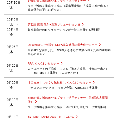
BtoB企業の戦略的ウェブサイト活用セミナー
10月10日
ウェブ戦略を推進する秘訣（業者選定編）「成果に差が出る！
（木）
業者選定の正しい選び方」
10月2日
（水）～
第22回 関西 設計･製造ソリューション展
10月4日
製造業向けのITソリューションが一堂に出展する専門展
（金）
UiPath×JP1で実現するRPA導入効果の最大化セミナー
9月26日
最新JP1を活用した、RPA導入をさらに成功へ導くための運用効
（木）
率化のススメ
RPAハンズオンセミナー
9月25日
人とロボットの「協働」による「働き方改革」推進の一歩とし
（水）
て、BizRobo！を体験してみませんか！
9月20日
【名古屋】じっくり触れる！ハンズオンセミナー
（金）
～デスクネッツ ネオ、ウェブ会議、AppSuiteを実体験！～
BtoB企業の戦略的ウェブサイト活用セミナー（第3回名古屋開
9月19日
催）
（木）
ウェブ戦略を推進する秘訣「全社で取り組むウェブ運営体制」
9月18日
BizRobo！LAND 2019 in TOKYO