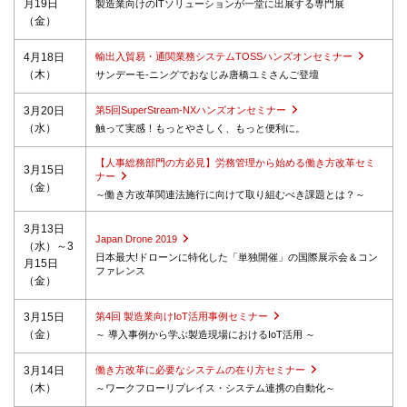
月19日
製造業向けのITソリューションが一堂に出展する専門展
（金）
4月18日
輸出入貿易・通関業務システムTOSSハンズオンセミナー
（木）
サンデーモ-ニングでおなじみ唐橋ユミさんご登壇
3月20日
第5回SuperStream-NXハンズオンセミナー
（水）
触って実感！もっとやさしく、もっと便利に。
【人事総務部門の方必見】労務管理から始める働き方改革セミ
3月15日
ナー
（金）
～働き方改革関連法施行に向けて取り組むべき課題とは？～
3月13日
Japan Drone 2019
（水）～3
日本最大!ドローンに特化した「単独開催」の国際展示会＆コン
月15日
ファレンス
（金）
3月15日
第4回 製造業向けIoT活用事例セミナー
（金）
～ 導入事例から学ぶ製造現場におけるIoT活用 ～
3月14日
働き方改革に必要なシステムの在り方セミナー
（木）
～ワークフローリプレイス・システム連携の自動化～