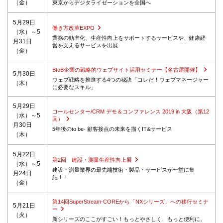
（金）
東京からデジタライゼーションを全国へ
5月29日
働き方改革EXPO
（水）～5
業務の効率化、生産性向上をサポートするサービスや、健康経
月31日
営を支えるサービスを出展
（金）
BtoB企業の戦略的ウェブサイト活用セミナー【名古屋開催】
5月30日
ウェブ戦略を推進する4つの秘訣「コレだ！ウェブマネージャー
（木）
に必要なスキル」
5月29日
コールセンター/CRM デモ＆コンファレンス 2019 in 大阪（第12
（水）～5
回）
月30日
5年後のto be- 顧客接点の未来を描くIT&サービス
（木）
5月22日
第2回 建設・測量生産性向上展
（水）～5
建設・測量業界の最先端技術・製品・サービスが一堂に集
月24日
結！！
（金）
第14回SuperStream-COREから「NXシリーズ」への移行セミナ
5月21日
ー
（火）
新シリーズのここがすごい！もっとやさしく、もっと便利に。