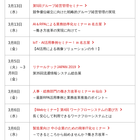
3月13日
第5回グループ経営管理セミナー
（水）
競争優位確立に向けた戦略的グループ経営管理の実現
3月13日
AI＆RPAによる業務効率化セミナー in 名古屋
（水）
～働き方改革の実現に向けて～
3月8日
IoT・AI活用事例セミナー！ in 名古屋
（金）
【AI活用による画像ソリューションの今！】
3月5日
（火）～3
リテールテックJAPAN 2019
月8日
第35回流通情報システム総合展
（金）
3月8日
人事・総務部門の働き方改革セミナー in 仙台
（金）
～最新RPA活用事例と業務改革推進のポイント～
3月6日
【Webセミナー】第4回 ワークフローシステムの選び方
（水）
長く安心して利用できるワークフローシステムとは
3月6日
製造業向け 中小企業のための簡単IT化セミナー
（水）
～できるところから始めませんか？働き方改革～