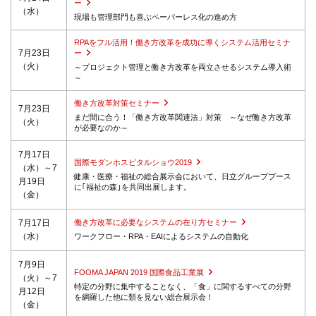
ー
（水）
現場も管理部門も喜ぶペーパーレス化の進め方
RPAをフル活用！働き方改革を成功に導くシステム活用セミナ
7月23日
ー
（火）
～プロジェクト管理と働き方改革を両立させるシステム導入術
～
働き方改革対策セミナー
7月23日
まだ間に合う！「働き方改革関連法」対策 ～なぜ働き方改革
（火）
が必要なのか～
7月17日
国際モダンホスピタルショウ2019
（水）～7
健康・医療・福祉の総合展示会において、日立グループブース
月19日
に｢福祉の森｣を共同出展します。
（金）
7月17日
働き方改革に必要なシステムの在り方セミナー
（水）
ワークフロー・RPA・EAIによるシステムの自動化
7月9日
FOOMA JAPAN 2019 国際食品工業展
（火）～7
特定の分野に集中することなく、「食」に関するすべての分野
月12日
を網羅した他に類を見ない総合展示会！
（金）