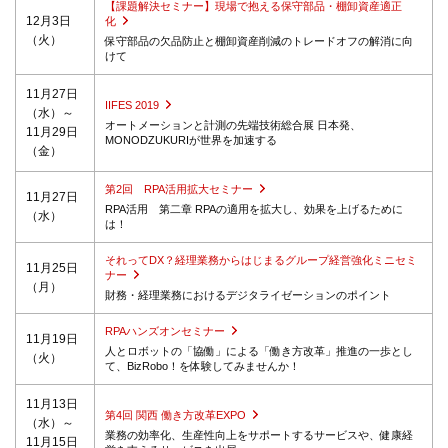
【課題解決セミナー】現場で抱える保守部品・棚卸資産適正
12月3日
化
（火）
保守部品の欠品防止と棚卸資産削減のトレードオフの解消に向
けて
11月27日
IIFES 2019
（水）～
オートメーションと計測の先端技術総合展 日本発、
11月29日
MONODZUKURIが世界を加速する
（金）
第2回 RPA活用拡大セミナー
11月27日
RPA活用 第二章 RPAの適用を拡大し、効果を上げるために
（水）
は！
それってDX？経理業務からはじまるグループ経営強化ミニセミ
11月25日
ナー
（月）
財務・経理業務におけるデジタライゼーションのポイント
RPAハンズオンセミナー
11月19日
人とロボットの「協働」による「働き方改革」推進の一歩とし
（火）
て、BizRobo！を体験してみませんか！
11月13日
第4回 関西 働き方改革EXPO
（水）～
業務の効率化、生産性向上をサポートするサービスや、健康経
11月15日