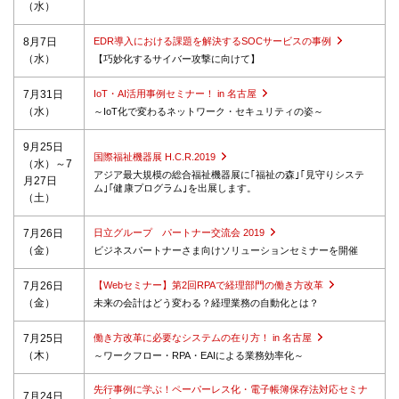
（水）
8月7日
EDR導入における課題を解決するSOCサービスの事例
（水）
【巧妙化するサイバー攻撃に向けて】
7月31日
IoT・AI活用事例セミナー！ in 名古屋
（水）
～IoT化で変わるネットワーク・セキュリティの姿～
9月25日
国際福祉機器展 H.C.R.2019
（水）～7
アジア最大規模の総合福祉機器展に｢福祉の森｣｢見守りシステ
月27日
ム｣｢健康プログラム｣を出展します。
（土）
7月26日
日立グループ パートナー交流会 2019
（金）
ビジネスパートナーさま向けソリューションセミナーを開催
7月26日
【Webセミナー】第2回RPAで経理部門の働き方改革
（金）
未来の会計はどう変わる？経理業務の自動化とは？
7月25日
働き方改革に必要なシステムの在り方！ in 名古屋
（木）
～ワークフロー・RPA・EAIによる業務効率化～
先行事例に学ぶ！ペーパーレス化・電子帳簿保存法対応セミナ
7月24日