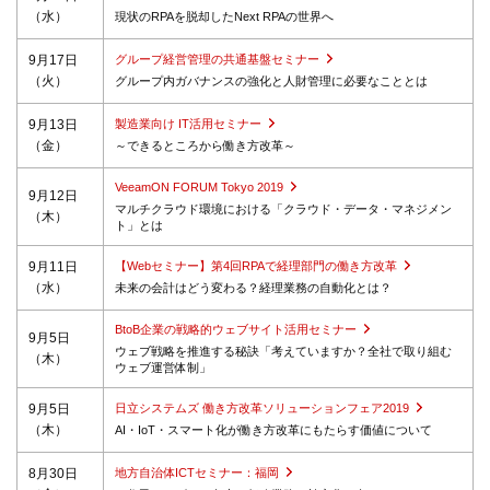
（水）
現状のRPAを脱却したNext RPAの世界へ
9月17日
グループ経営管理の共通基盤セミナー
（火）
グループ内ガバナンスの強化と人財管理に必要なこととは
9月13日
製造業向け IT活用セミナー
（金）
～できるところから働き方改革～
VeeamON FORUM Tokyo 2019
9月12日
マルチクラウド環境における「クラウド・データ・マネジメン
（木）
ト」とは
9月11日
【Webセミナー】第4回RPAで経理部門の働き方改革
（水）
未来の会計はどう変わる？経理業務の自動化とは？
BtoB企業の戦略的ウェブサイト活用セミナー
9月5日
ウェブ戦略を推進する秘訣「考えていますか？全社で取り組む
（木）
ウェブ運営体制」
9月5日
日立システムズ 働き方改革ソリューションフェア2019
（木）
AI・IoT・スマート化が働き方改革にもたらす価値について
8月30日
地方自治体ICTセミナー：福岡