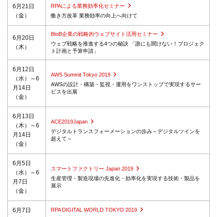
6月21日
RPAによる業務効率化セミナー
（金）
働き方改革 業務効率の向上へ向けて
BtoB企業の戦略的ウェブサイト活用セミナー
6月20日
ウェブ戦略を推進する4つの秘訣 「誰にも聞けない！プロジェク
（木）
ト計画と予算申請」
6月12日
AWS Summit Tokyo 2019
（水）～6
AWSの設計・構築・監視・運用をワンストップで実現するサー
月14日
ビスを出展
（金）
6月13日
ACE2019Japan
（木）～6
デジタルトランスフォーメーションの歩み～デジタルツインを
月14日
超えて～
（金）
6月5日
スマートファクトリー Japan 2019
（水）～6
生産管理・製造現場の先進化・効率化を実現する技術・製品を
月7日
展示
（金）
6月7日
RPA DIGITAL WORLD TOKYO 2019