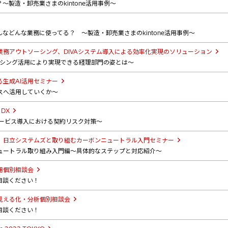
製造・卸売業さまのkintone活用事例～
などんな業務に使ってる？ ～製造・卸売業さまのkintone活用事例～
務アウトソーシング、DIVAシステム導入による効率化実現のソリューション
ーシング活用により実現できる経理部門の姿とは～
生成AI活用セミナー
スへ活用していくか～
DX
ITサービス導入における契約リスク対策～
】日立システムズと取り組むカーボンニュートラル入門セミナー
ュートラル取り組み入門編～具体的なステップと対応紹介～
用個別相談会
相談ください！
見える化・分析個別相談会
相談ください！