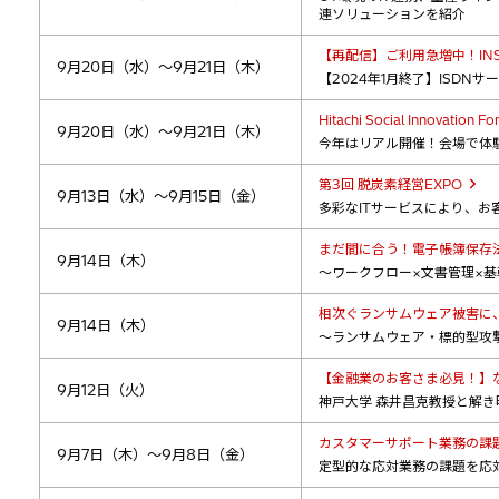
連ソリューションを紹介
【再配信】ご利用急増中！IN
9月20日（水）～9月21日（木）
【2024年1月終了】ISDN
Hitachi Social Innovation 
9月20日（水）～9月21日（木）
今年はリアル開催！会場で体
第3回 脱炭素経営EXPO
9月13日（水）～9月15日（金）
多彩なITサービスにより、
まだ間に合う！電子帳簿保存
9月14日（木）
～ワークフロー×文書管理×
相次ぐランサムウェア被害に
9月14日（木）
～ランサムウェア・標的型攻
【金融業のお客さま必見！】
9月12日（火）
神戸大学 森井昌克教授と解
カスタマーサポート業務の課
9月7日（木）～9月8日（金）
定型的な応対業務の課題を応対業