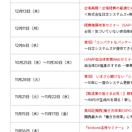
出張再開！出張経費の最適化
12月13日（水）
＜株式会社日立システムズ×
経費精算改革セミナー（SAP C
12月11日（月）
必見！気づいていない非効率
第1回「コンパクトなパッケ
12月6日（水）
～日立システムズが提供でき
iJAMP自治体実務Webセミナ
10月25日（水）～11月30日（木）
自治体DX推進のすすめ －標
第1回 いまさら聞けない「
11月28日（火）
～10年に一度のシステム更
【製造業の皆さま必見！】競
11月21日（火）～11月22日（水）
～AWSが生成AIを語る！新
第8回[関西]働き方改革EXPO
11月15日（水）～11月17日（金）
関西最大の「働き方改革」に
『kintone活用セミナー』
11月16日（木）