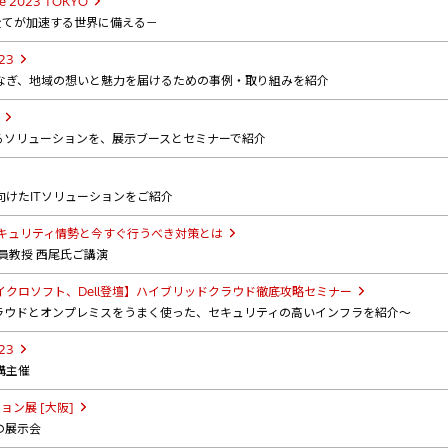
ge 2023 TOKYO
全てが加速する世界に備える－
23
なぎ、地域の想いと魅力を届けるための事例・取り組みを紹介
るソリューションを、展示ブースとセミナーで紹介
けたITソリューションをご紹介
セキュリティ情勢と今すぐ行うべき対策とは
員教授 西尾氏ご講演
クロソフト、Dell登壇】ハイブリッドクラウド徹底攻略セミナー
クラウドとオンプレミスをうまく使った、セキュリティの高いインフラを紹介～
23
構主催
ョン展 [大阪]
の展示会