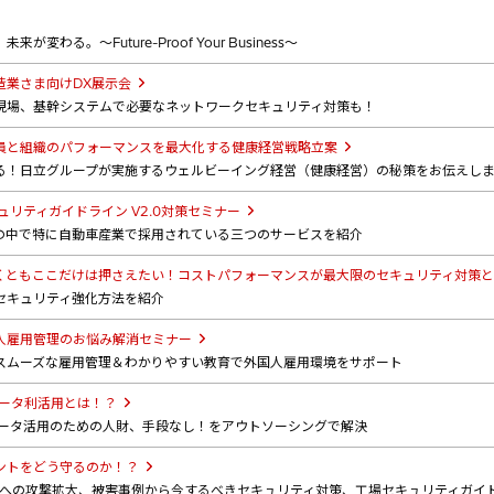
わる。～Future-Proof Your Business～
造業さま向けDX展示会
現場、基幹システムで必要なネットワークセキュリティ対策も！
員と組織のパフォーマンスを最大化する健康経営戦略立案
る！日立グループが実施するウェルビーイング経営（健康経営）の秘策をお伝えし
ュリティガイドライン V2.0対策セミナー
の中で特に自動車産業で採用されている三つのサービスを紹介
くともここだけは押さえたい！コストパフォーマンスが最大限のセキュリティ対策と
セキュリティ強化方法を紹介
人雇用管理のお悩み解消セミナー
スムーズな雇用管理＆わかりやすい教育で外国人雇用環境をサポート
データ利活用とは！？
データ活用のための人財、手段なし！をアウトソーシングで解決
ントをどう守るのか！？
インへの攻撃拡大、被害事例から今するべきセキュリティ対策、工場セキュリティガイ