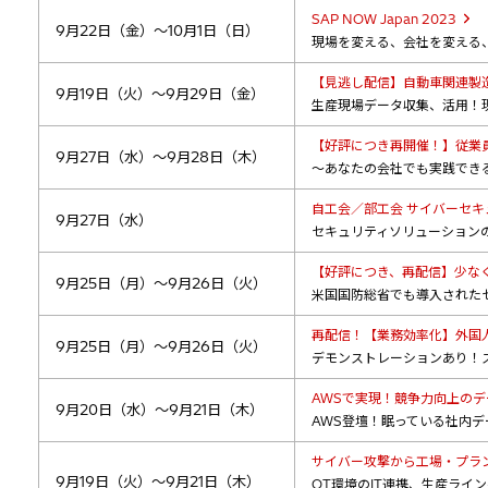
SAP NOW Japan 2023
9月22日（金）～10月1日（日）
現場を変える、会社を変える、未来が変
【見逃し配信】自動車関連製
9月19日（火）～9月29日（金）
生産現場データ収集、活用！
【好評につき再開催！】従業
9月27日（水）～9月28日（木）
～あなたの会社でも実践でき
自工会／部工会 サイバーセキ
9月27日（水）
セキュリティソリューション
【好評につき、再配信】少な
9月25日（月）～9月26日（火）
米国国防総省でも導入された
再配信！【業務効率化】外国
9月25日（月）～9月26日（火）
デモンストレーションあり！
AWSで実現！競争力向上の
9月20日（水）～9月21日（木）
AWS登壇！眠っている社内
サイバー攻撃から工場・プラ
9月19日（火）～9月21日（木）
OT環境のIT連携、生産ラ