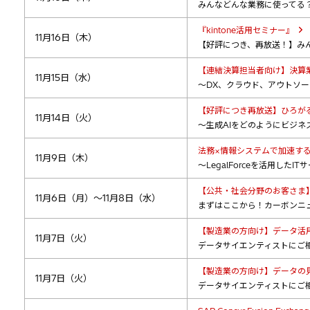
みんなどんな業務に使ってる？～
『kintone活用セミナー』
11月16日（木）
【好評につき、再放送！】みん
【連結決算担当者向け】決算業
11月15日（水）
～DX、クラウド、アウトソ
【好評につき再放送】ひろがる
11月14日（火）
～生成AIをどのようにビジネ
法務×情報システムで加速する
11月9日（木）
～LegalForceを活用した
【公共・社会分野のお客さま
11月6日（月）～11月8日（水）
まずはここから！カーボンニ
【製造業の方向け】データ活
11月7日（火）
データサイエンティストにご
【製造業の方向け】データの
11月7日（火）
データサイエンティストにご