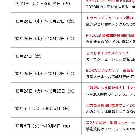
SAP Concur Fusion Exchan
9月11日（月）～10月31日（火）
2030年の未来を見据える－
トラベルソリューション展20
10月26日（木）～10月27日（金）
観光客と地域をデジタルでつ
FIT2023 金融国際情報技術展
10月26日（木）～10月27日（金）
金融業界のDX、GXに貢献す
ひろしまITフェス2023
10月27日（金）
カーボンニュートラル実現に向
EDRだけじゃない？ 最新
10月26日（木）～10月27日（金）
多摩大学ルール形成研究所 客
【好評につき再配信！】【マイ
10月24日（火）～10月25日（水）
～VUCA時代のインフラ。
地方自治情報化推進フェア20
10月5日（木）～10月6日（金）
地方公共団体情報システム機
第26回 設計・製造ソリューシ
10月4日（水）～10月6日（金）
製造業向けITソリューション