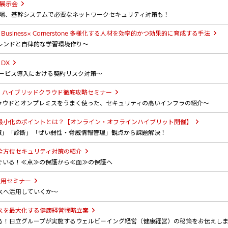
展示会
現場、基幹システムで必要なネットワークセキュリティ対策も！
usiness× Cornerstone 多様化する人材を効率的かつ効果的に育成する手法
レンドと自律的な学習環境作り～
DX
ITサービス導入における契約リスク対策～
壇】ハイブリッドクラウド徹底攻略セミナー
クラウドとオンプレミスをうまく使った、セキュリティの高いインフラの紹介～
最小化のポイントとは？【オンライン・オフラインハイブリット開催】
対策」「診断」「ぜい弱性・脅威情報管理」観点から課題解決！
全方位セキュリティ対策の紹介
でいる！≪点≫の保護から≪面≫の保護へ
t活用セミナー
スへ活用していくか～
スを最大化する健康経営戦略立案
る！日立グループが実施するウェルビーイング経営（健康経営）の秘策をお伝えし