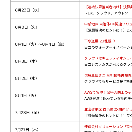
【連結決算担当者向け】決算業
8月23日（水）
～DX、クラウド、アウトソ
中部地区 自治体DX関連ソリ
8月8日（火）
【課題解決のヒントに！】D
下水道展’23札幌
8月1日（火）～8月4日（金）
日立のウォーターイノベーシ
クラウドセキュリティオンラ
8月3日（木）
日立システムズが考えるクラウ
信用金庫さま必見!債権書類管
8月2日（水）
クラウドでもサービス提供を
AWSで実現！競争力向上の
8月1日（火）
AWS登壇！眠っている社内
北海道地区 自治体DX関連ソ
7月28日（金）
【課題解決のヒントに！】D
連結会計ソリューション『Div
7月27日（木）