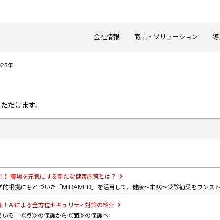
会社情報
商品・ソリューション
導
023年
いただけます。
壇！】職場を元気にする新たな健康施策とは？
的根拠にもとづいた「MIRAMED」を活用して、健康～未病～受診勧奨をワンス
知！AIによる全方位セキュリティ対策の紹介
でいる！≪点≫の保護から≪面≫の保護へ