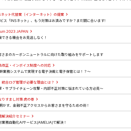
Sネット代替案（インターネット）の提案
サービス「INSネット」、もう対策はお済みですか？まだ間に合います!
Forum 2023 JAPAN
験できる機会をお見逃しなく！
お客さまのカーボンニュートラルに向けた取り組みをサポートします
法改正・インボイス制度への対応
基幹業務システムで実現する電子決裁と電子保管とは！？～
、統合ログ管理が必要な理由とは？
撃・サプライチェーン攻撃・内部不正対策に悩まれている方必見～
なりすまし対策 虎の巻
き明かす、金融不正アクセスからお客さまを守るための術！
題解決紹介セミナー
務自動化AIサービス(AMELIA)で解決！