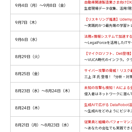
自動車関連製造業さま向けDX
9月4日（月）～9月8日（金）
生産現場データ収集、活用!
【リスキリング推進】Udemy B
9月7日（木）
～実践的かつ最先端の学習ト
法務×情報システムで加速する
9月6日（水）
～LegalForceを活用した
【マイクロソフト、Dell登
8月29日（火）
～VUCA時代のインフラ。
サイバー攻撃の脅威！リスク
8月25日（金）
三上 洋 氏 登壇！「分析・
未知の攻撃も検知！AIによる
8月23日（水）～8月24日（木）
侵入者はネットワークに潜ん
生成AIで広がる DataRobo
8月24日（木）
～生成AIをどのようにビジネ
従業員と組織のパフォーマン
8月21日（月）～8月23日（水）
～あなたの会社でも実践でき