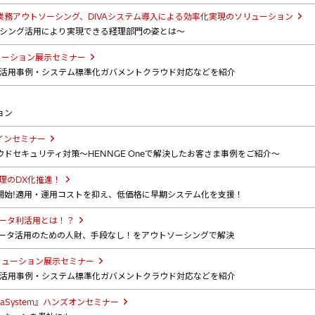
務アウトソーシング、DIVAシステム導入による効率化実現のソリューション
ーシング活用により実現できる経理部門の姿とは～
ューション展示セミナー
X活用事例・システム標準化ガバメントクラウド対応などを紹介
ョン
インセミナー
ドセキュリティ対策～HENNGE Oneで解決したお客さま事例をご紹介～
理のDX化推進！
開始!適用・運用コストを抑え、低価格に早期システム化を支援！
データ利活用とは！？
データ活用のための人財、手段なし！をアウトソーシングで解決
リューション展示セミナー
X活用事例・システム標準化ガバメントクラウド対応などを紹介
aSystem』ハンズオンセミナー