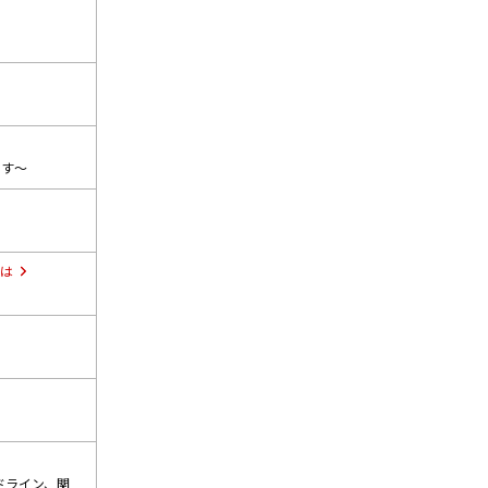
ます～
は
ドライン、関