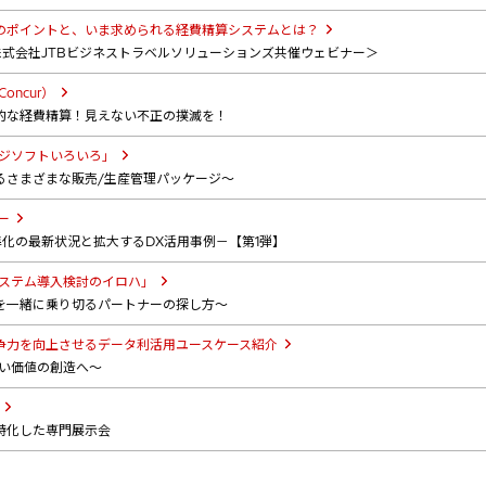
のポイントと、いま求められる経費精算システムとは？
株式会社JTBビジネストラベルソリューションズ共催ウェビナー＞
oncur）
的な経費精算！見えない不正の撲滅を！
ージソフトいろいろ」
るさまざまな販売/生産管理パッケージ～
ー
準化の最新状況と拡大するDX活用事例－【第1弾】
システム導入検討のイロハ」
新を一緒に乗り切るパートナーの探し方～
争力を向上させるデータ利活用ユースケース紹介
しい価値の創造へ～
特化した専門展示会