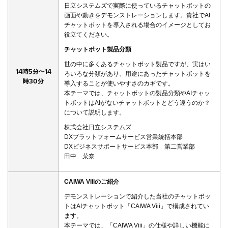
日立システムズで実際に使っているチャットボットの
画面や動きをデモンストレーションします。貴社でAI
チャットボットを導入される場合のイメージとしてお
役立てください。
チャットボット製品分類
世の中に多くあるチャットボット製品ですが、実はい
14時5分～14
ろいろな分類があり、用途にあったチャットボットを
時30分
導入することが使いやすさのカギです。
本テーマでは、チャットボットの製品分類やAIチャッ
トボットはAIがないチャットボットとどう違うのか？
について説明します。
株式会社日立システムズ
DXプラットフォームサービス営業統括本部
DXビジネスサポートサービス本部 第二営業部
田中 菜奈
CAIWA Viiiのご紹介
デモンストレーションで紹介した当社のチャットボッ
トはAIチャットボット「CAIWA Viii」で構成されてい
ます。
本テーマでは、「CAIWA Viii」の仕様や詳しい機能に