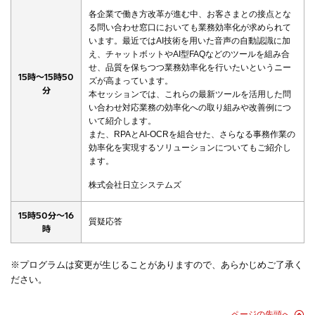
各企業で働き方改革が進む中、お客さまとの接点とな
る問い合わせ窓口においても業務効率化が求められて
います。最近ではAI技術を用いた音声の自動認識に加
え、チャットボットやAI型FAQなどのツールを組み合
せ、品質を保ちつつ業務効率化を行いたいというニー
15時～15時50
ズが高まっています。
分
本セッションでは、これらの最新ツールを活用した問
い合わせ対応業務の効率化への取り組みや改善例につ
いて紹介します。
また、RPAとAI-OCRを組合せた、さらなる事務作業の
効率化を実現するソリューションについてもご紹介し
ます。
株式会社日立システムズ
15時50分～16
質疑応答
時
※プログラムは変更が生じることがありますので、あらかじめご了承く
ださい。
ページの先頭へ