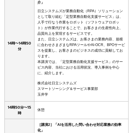
介」
日立システムズが業務自動化（RPA）ソリューション
として取り組む「定型業務自動化支援サービス」は、
人手で行なう作業をロボット（ソフトウェアロボッ
ト）が作業代行することで、お客さまの生産性向上、
品質向上を実現するサービスです。
また、日立システムズは、お客さまの業務内容、規模
14時～14時50
に合わせさまざまなRPAツールやAI-OCR、BPOサービ
分
スを提案し、お客さまのビジネスの成功に貢献してお
ります。
本講演では、「定型業務自動化支援サービス」のサー
ビス内容、当社における活用状況、導入事例を中心
に、紹介します。
株式会社日立システムズ
スマートソーシング＆サービス事業部
玉井学
14時50分～15
休憩
時
［講演2］「AIを活用した問い合わせ対応業務の効率
化」