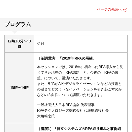
ページの先頭へ
プログラム
12時30分～13
受付
時
［基調講演］「2019年 RPAの展望」
本セッションでは、2018年に相次いだRPA導入から見
えてきた現在の「RPA課題」と、今後の「RPAの展
望」について、講演いただきます。
また、RPAがAIやデジタライゼーションなどの技術と
13時～14時
の融合でどのようなイノベーションを引き起こすのか
などの方向性について講演いただきます。
一般社団法人日本RPA協会 代表理事
RPAテクノロジーズ株式会社 代表取締役社長
大角暢之氏
［講演1］「日立システムズのRPA取り組みと事例紹