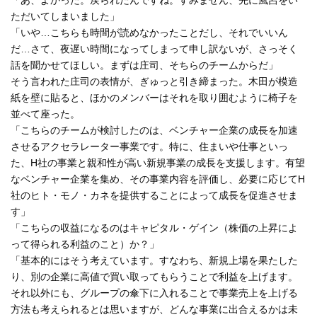
「あ、よかった。戻られたんですね。すみません、先に風呂をい
ただいてしまいました」
「いや…こちらも時間が読めなかったことだし、それでいいん
だ…さて、夜遅い時間になってしまって申し訳ないが、さっそく
話を聞かせてほしい。まずは庄司、そちらのチームからだ」
そう言われた庄司の表情が、ぎゅっと引き締まった。木田が模造
紙を壁に貼ると、ほかのメンバーはそれを取り囲むように椅子を
並べて座った。
「こちらのチームが検討したのは、ベンチャー企業の成長を加速
させるアクセラレーター事業です。特に、住まいや仕事といっ
た、H社の事業と親和性が高い新規事業の成長を支援します。有望
なベンチャー企業を集め、その事業内容を評価し、必要に応じてH
社のヒト・モノ・カネを提供することによって成長を促進させま
す」
「こちらの収益になるのはキャピタル・ゲイン（株価の上昇によ
って得られる利益のこと）か？」
「基本的にはそう考えています。すなわち、新規上場を果たした
り、別の企業に高値で買い取ってもらうことで利益を上げます。
それ以外にも、グループの傘下に入れることで事業売上を上げる
方法も考えられるとは思いますが、どんな事業に出合えるかは未