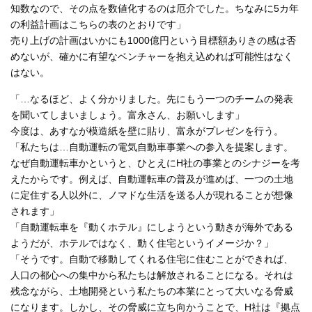
知数なので、その点を数値化するのは厄介でした。ちなみに5カ年
の利益計画はこちらの表のとおりです」
売り上げの計画はいかにも1000億円という目標額ありきの感は否
めないが、確かに有望なベンチャーを抱え込めれば可能性はなく
はない。
「…なるほど、よく分かりました。先にもう一つのチームの発表
を聞いてしまいましょう。富永さん、お願いします」
今度は、あすなが模造紙を壁に貼り、富永がプレゼンを行う。
「私たちは…自動運転の電気自動車事業への参入を提案します。
なぜ自動運転車かというと、ひとえにH社の事業とのシナジーを考
えたからです。例えば、自動運転車の普及が進めば、一つの土地
に定住する人以外に、ノマドな生活を送る人が現れることが想像
されます」
「自動運転車を『動くホテル』にしようという動きが海外である
ようだが、ホテルではなく、動く住宅というイメージか？」
「そうです。自動で移動してくれる住宅に住むことができれば、
人口の都心への集中から私たちは解放されることになる。それは
残念ながら、土地開発という私たちの本業にとって大いなる脅威
になります。しかし、その脅威に立ち向かうことで、H社は『拠点