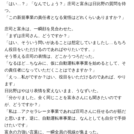
「はい…？」「なんでしょう？」庄司と富永は日比野の質問を待
つ。
「この新規事業の責任者となる覚悟はどれくらいありますか？」
庄司と富永は、一瞬顔を見合わせた。
「まずは庄司さん、どうですか？」
「はい、そういう問いがあることは想定していましたし…もちろ
ん役目をいただけるのであればやりたいです。」
そう答える庄司の表情は、どこかうつろだった。
「なるほど…ちなみに、仮に自動運転車事業を始めるとして、そ
の責任者になっていただくことはできますか？」
「えっ…私がですか？はい、役目をいただけるのであれば、やり
ます」
日比野はやはり表情を変えないまま、うなずいた。
「分かりました。全く同じことを富永さんにも聞きたいのです
が、どうですか？」
「私は…アクセラレータ事業であれば庄司さんに任せるのが筋だ
と思います。逆に、自動運転車事業は、なんとしても自分で手掛
けたいです」
富永の力強い言葉に、一瞬全員の視線が集まった。