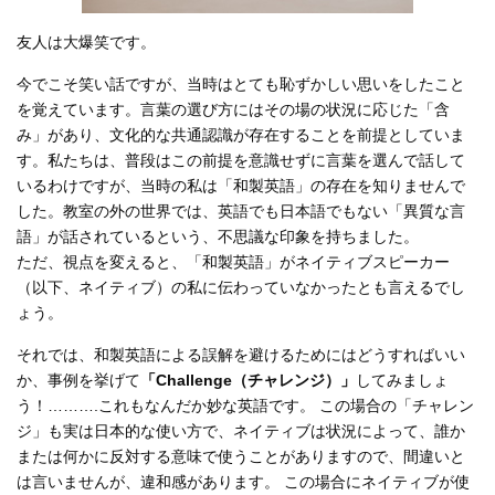
友人は大爆笑です。
今でこそ笑い話ですが、当時はとても恥ずかしい思いをしたこと
を覚えています。言葉の選び方にはその場の状況に応じた「含
み」があり、文化的な共通認識が存在することを前提としていま
す。私たちは、普段はこの前提を意識せずに言葉を選んで話して
いるわけですが、当時の私は「和製英語」の存在を知りませんで
した。教室の外の世界では、英語でも日本語でもない「異質な言
語」が話されているという、不思議な印象を持ちました。
ただ、視点を変えると、「和製英語」がネイティブスピーカー
（以下、ネイティブ）の私に伝わっていなかったとも言えるでし
ょう。
それでは、和製英語による誤解を避けるためにはどうすればいい
か、事例を挙げて
「Challenge（チャレンジ）」
してみましょ
う！……….これもなんだか妙な英語です。 この場合の「チャレン
ジ」も実は日本的な使い方で、ネイティブは状況によって、誰か
または何かに反対する意味で使うことがありますので、間違いと
は言いませんが、違和感があります。 この場合にネイティブが使