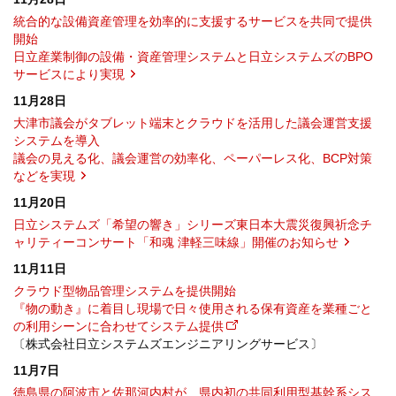
統合的な設備資産管理を効率的に支援するサービスを共同で提供
開始
日立産業制御の設備・資産管理システムと日立システムズのBPO
サービスにより実現
11月28日
大津市議会がタブレット端末とクラウドを活用した議会運営支援
システムを導入
議会の見える化、議会運営の効率化、ペーパーレス化、BCP対策
などを実現
11月20日
日立システムズ「希望の響き」シリーズ東日本大震災復興祈念チ
ャリティーコンサート「和魂 津軽三味線」開催のお知らせ
11月11日
クラウド型物品管理システムを提供開始
『物の動き』に着目し現場で日々使用される保有資産を業種ごと
の利用シーンに合わせてシステム提供
〔株式会社日立システムズエンジニアリングサービス〕
11月7日
徳島県の阿波市と佐那河内村が、県内初の共同利用型基幹系シス