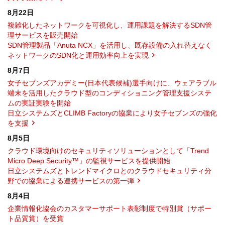
8月22日
複雑化したネットワークを可視化し、運用課題を解決するSDN管
理サービスを販売開始
SDN管理製品「Anuta NCX」を活用し、既存設備の入れ替えなく
ネットワークのSDN化と運用効率向上を実現
8月7日
女子セブンズアカデミー(日本代表候補)選手向けに、ウェアラブル
端末を活用したクラウド型のコンディショニング管理支援システ
ムの実証実験を開始
日立システムズとCLIMB Factoryの協業により女子セブンズの強化
を支援
8月5日
クラウド環境向けのセキュリティソリューションとして「Trend
Micro Deep Security™」の監視サービスを提供開始
日立システムズとトレンドマイクロとのクラウドセキュリティ分
野での協業による連携サービスの第一弾
8月4日
企業情報化協会のカスタマーサポート表彰制度で特別賞（サポー
ト品質賞）を受賞