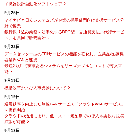
子機器設計自動化ソフトウェア
9月25日
マイナビと日立システムズが企業の採用部門向け支援サービス分
野で協業
銀行振り込み業務を効率化するBPO型「交通費支払い代行サービ
ス」を共同で販売開始
9月22日
データセンター型のEDIサービスの機能を強化し、医薬品/医療機
器業界VANと連携
最短2カ月で実績あるシステムをリーズナブルなコストで導入可
能
9月19日
機構改革および人事異動について
9月19日
運用効率を向上した無線LANサービス「クラウドWi-Fiサービス」
を提供開始
クラウドの活用により、低コスト・短納期での導入や柔軟な規模
拡張が可能
9月18日