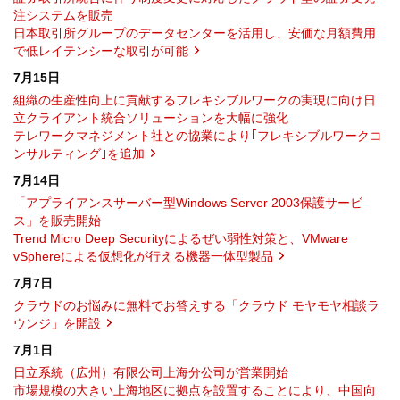
注システムを販売
日本取引所グループのデータセンターを活用し、安価な月額費用
で低レイテンシーな取引が可能
7月15日
組織の生産性向上に貢献するフレキシブルワークの実現に向け日
立クライアント統合ソリューションを大幅に強化
テレワークマネジメント社との協業により｢フレキシブルワークコ
ンサルティング｣を追加
7月14日
「アプライアンスサーバー型Windows Server 2003保護サービ
ス」を販売開始
Trend Micro Deep Securityによるぜい弱性対策と、VMware
vSphereによる仮想化が行える機器一体型製品
7月7日
クラウドのお悩みに無料でお答えする「クラウド モヤモヤ相談ラ
ウンジ」を開設
7月1日
日立系統（広州）有限公司上海分公司が営業開始
市場規模の大きい上海地区に拠点を設置することにより、中国向