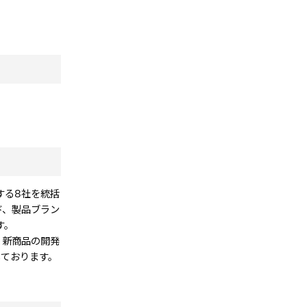
給する8社を統括
ンド、製品ブラン
す。
、新商品の開発
をしております。