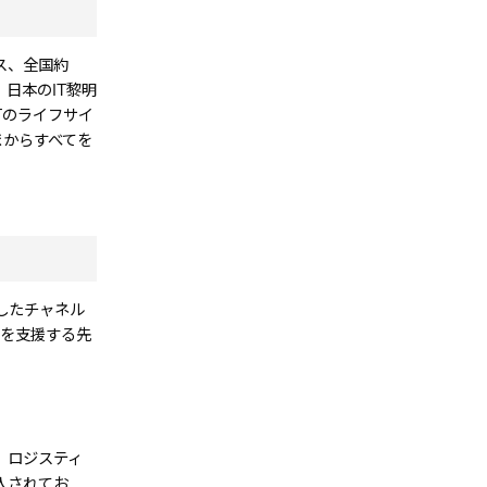
ス、全国約
日本のIT黎明
Tのライフサイ
まからすべてを
したチャネル
長を支援する先
産、ロジスティ
入されてお