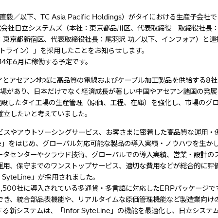
：谷口 直毅／以下、TC Asia Pacific Holdings）がタイにおける生産子会社で
ムとして、株式会社日立システムズ（本社：東京都品川区、代表取締役 取締役社長
：東京都新宿区、代表取締役社長：尾羽沢 功／以下、インフォア）と連
ア サイトライン）」を採用したことをお知らせします。
14年6月に稼働する予定です。
を含む東アジアとアセアン地域に高品質の電線およびケーブル加工製品を供給する8
工場があり、日本だけでなく経済成長が著しい中国やアセアン諸国の発展
建設したタイ工場の生産管理（原価、工程、在庫）を強化し、市場のグ
確立したいと考えていました。
ビスやアウトソーシングサービス、お客さまに密着した高品質な運用・
eLine」をはじめ、グローバル対応可能な製品の導入実績・ノウハウを生か
ータセンターやクラウド技術、グローバルでの導入実績、営業・設計の
運用、保守までのワンストップサービス、適切な費用などが総合的に評価
or SyteLine」が採用されました。
外で約5,500社に導入されている多通貨・多言語に対応したERPパッケージ
でき、統合部品表機能や、リアルタイムな原価管理機能など製造業向け
イで導入する新システムは、「Infor SyteLine」の機能を最適化し、日立シス