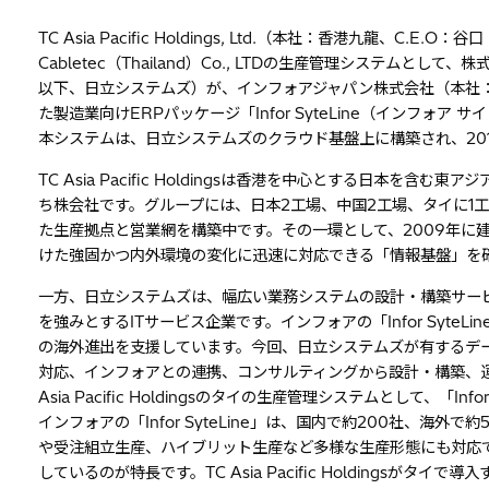
TC Asia Pacific Holdings, Ltd.（本社：香港九龍、C.E.O
Cabletec（Thailand）Co., LTDの生産管理システ
以下、日立システムズ）が、インフォアジャパン株式会社（本社
た製造業向けERPパッケージ「Infor SyteLine（インフォ
本システムは、日立システムズのクラウド基盤上に構築され、20
TC Asia Pacific Holdingsは香港を中心とする日本
ち株会社です。グループには、日本2工場、中国2工場、タイに1
た生産拠点と営業網を構築中です。その一環として、2009年に
けた強固かつ内外環境の変化に迅速に対応できる「情報基盤」を
一方、日立システムズは、幅広い業務システムの設計・構築サー
を強みとするITサービス企業です。インフォアの「Infor Syt
の海外進出を支援しています。今回、日立システムズが有するデ
対応、インフォアとの連携、コンサルティングから設計・構築、
Asia Pacific Holdingsのタイの生産管理システムとして、「Inf
インフォアの「Infor SyteLine」は、国内で約200社、海
や受注組立生産、ハイブリット生産など多様な生産形態にも対応
しているのが特長です。TC Asia Pacific Holdingsがタ