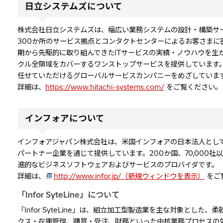
日立システムズについて
株式会社日立システムズは、幅広い業務システムの設計・構築サ
300か所のサービス拠点とコンタクトセンターによるお客さまに
期から先駆的に取り組んできたITサービスの実績・ノウハウを生
クル全領域をカバーするワンストップサービスを提供しています。
任せていただけるグローバルサービスカンパニーをめざしていま
詳細は、
https://www.hitachi-systems.com/
をご覧ください。
インフォアについて
インフォアジャパン株式会社は、米国インフォアの日本法人とし
パートナー企業を通じて提供しています。200か国、70,000
進的なビジネスソフトウェアおよびサービスのプロバイダです。
詳細は、
http://www.infor.jp/（新規ウィンドウを表示）
をご
「Infor SyteLine」について
「Infor SyteLine」は、組立加工型製造業を主な対象とし
クス・在庫管理、購買・受注、財務といった中核業務プロセスの効