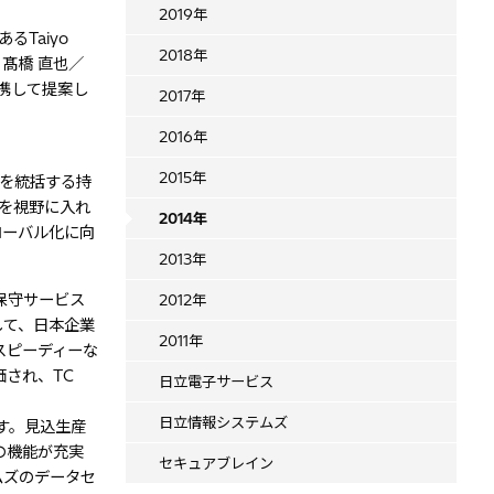
2019年
あるTaiyo
2018年
：髙橋 直也／
携して提案し
2017年
2016年
2015年
社を統括する持
を視野に入れ
2014年
ローバル化に向
2013年
保守サービス
2012年
して、日本企業
2011年
スピーディーな
され、TC
日立電子サービス
日立情報システムズ
です。見込生産
の機能が充実
セキュアブレイン
テムズのデータセ