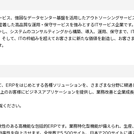
ービス、強固なデータセンター基盤を活用したアウトソーシングサービ
密着した高品質な運用・保守サービスを強みとするITサービス企業です。
かし、システムのコンサルティングから構築、導入、運用、保守まで、I
そして、ITの枠組みを超えてお客さまに新たな価値を創造し、お客さ
す。
て、ERPをはじめとする各種ソリューションを、さまざまな分野に精通
社以上のお客様にビジネスアプリケーションを提供し、業務改善と企業成
覧ください。
た、柔軟性のある高機能な包括的ERPです。業務特化型機能が備えられ、生
率性を向上させます。全世界で5,500サイト、日本で200サイトに導