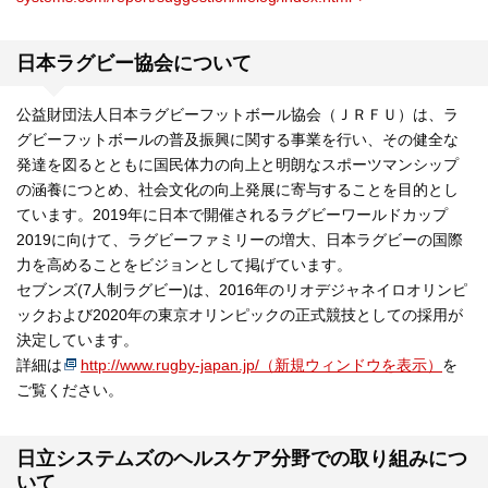
日本ラグビー協会について
公益財団法人日本ラグビーフットボール協会（ＪＲＦＵ）は、ラ
グビーフットボールの普及振興に関する事業を行い、その健全な
発達を図るとともに国民体力の向上と明朗なスポーツマンシップ
の涵養につとめ、社会文化の向上発展に寄与することを目的とし
ています。2019年に日本で開催されるラグビーワールドカップ
2019に向けて、ラグビーファミリーの増大、日本ラグビーの国際
力を高めることをビジョンとして掲げています。
セブンズ(7人制ラグビー)は、2016年のリオデジャネイロオリンピ
ックおよび2020年の東京オリンピックの正式競技としての採用が
決定しています。
詳細は
http://www.rugby-japan.jp/（新規ウィンドウを表示）
を
ご覧ください。
日立システムズのヘルスケア分野での取り組みにつ
いて