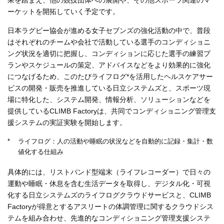
果を踏まえ、他の競技団体への展開や、その他スポーツ関連のマ
ーケットを開拓していく予定です。
日本ラグビー協会が進める女子セブンズの強化活動の中で、普段
はそれぞれのチームや会社で活動している選手のコンディショニ
ング状況を適切に把握し、コンディションに応じた選手の練習プ
ランやスケジュールの策定、アドバイスなどをより効果的に強化
につなげるため、このたびライフログ*を活用したヘルスケアサー
ビスの開発・販売を推進している日立システムズと、スポーツ現
場に特化した、システム開発、情報分析、ソリューションなどを
提供しているCLIMB Factoryは、共同でコンディショニング管理支
援システムの実証実験を開始します。
*
ライフログ：人の活動や睡眠の状況などを自動的に記録・集計・数
値化する仕組み
具体的には、リストバンド型端末（ライフレコーダー）で日々の
運動や睡眠・休息を含む生活データを取得し、デジタル化・可視
化する日立システムズのライフログクラウドサービスと、CLIMB
Factoryが得意とするアスリートの体調管理に関するクラウドシス
テムを組み合わせ、先進的なコンディショニング管理支援システ