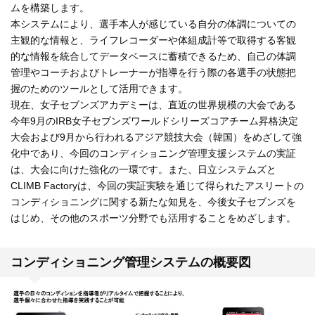
ムを構築します。
本システムにより、選手本人が感じている自分の体調についての
主観的な情報と、ライフレコーダーや体組成計等で取得する客観
的な情報を統合してデータベースに蓄積できるため、自己の体調
管理やコーチおよびトレーナーが指導を行う際の各選手の状態把
握のためのツールとして活用できます。
現在、女子セブンズアカデミーは、直近の世界規模の大会である
今年9月のIRB女子セブンズワールドシリーズコアチーム昇格決定
大会および9月から行われるアジア競技大会（韓国）をめざして強
化中であり、今回のコンディショニング管理支援システムの実証
は、大会に向けた強化の一環です。また、日立システムズと
CLIMB Factoryは、今回の実証実験を通じて得られたアスリートの
コンディショニングに関する新たな知見を、今後女子セブンズを
はじめ、その他のスポーツ分野でも活用することをめざします。
コンディショニング管理システムの概要図