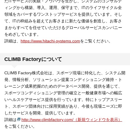
たITサービスの実績・ノウハウを生かし、システムのコンサルテ
ィングから構築、導入、運用、保守まで、ITのライフサイクル全
領域をカバーするワンストップサービスを提供しています。そし
て、ITの枠組みを超えてお客さまに新たな価値を創造し、お客さ
まからすべてを任せていただけるグローバルサービスカンパニー
をめざしています。
詳細は、
https://www.hitachi-systems.com
をご覧ください。
CLIMB Factoryについて
CLIMB Factory株式会社は、スポーツ現場に特化した、システム開
発、情報分析、ソリューション提案コンディショニング維持・ト
レーニング成果把握のためのデータベース開発、提供を通じて、
スポーツコンディショニング管理の確立と一般健康市場への幅広
いヘルスケアサービス提供を行っています。特にトップアスリー
ト、スポーツ団体向けに採用実績があり、今後も現場ニーズに即
したサービスを開発、提供しています。
詳細は
http://www.climbfactory.com/（新規ウィンドウを表示）
をご覧ください。