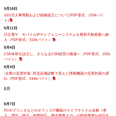
9月18日
10/1付人事異動および組織改正について(PDF形式、226kバイ
ト)
9月11日
日立電サ モバイルIPテレフォニーシステムを興和不動産殿へ納
入（PDF形式、314kバイト）
9月4日
CSR本部を設立し、さらなるCSR経営の推進へ（PDF形式、192k
バイト）
9月4日
‐企業の災害対策‐ 防災設備診断で見えた情報機器の災害対策の遅
れ（PDF形式、344kバイト）
8月
8月7日
PCやプリンタなどのオフィスIT機器のライフサイクル全般（導
入、増設、移設、故障対応、撤去廃棄まで）の維持運用を代行す