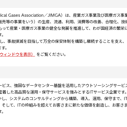
dical Gases Association／JIMGA）は、産業ガス事業及び医療ガ
販売等の事業をいう）の生産、流通、利用、消費等の改善、合理化、技
もって産業・医療ガス事業の健全な発展を推進して、わが国経済の繁栄
す。
続し、事故撲滅を目指して万全の保安体制を構築し継続することを支え、
ます。
tml（新規ウィンドウを表示）
をご覧ください。
ービス、強固なデータセンター基盤を活用したアウトソーシングサービ
密着した高品質な運用・保守サービスを強みとするITサービス企業です。
かし、システムのコンサルティングから構築、導入、運用、保守まで、I
そして、ITの枠組みを超えてお客さまに新たな価値を創造し、お客さ
す。