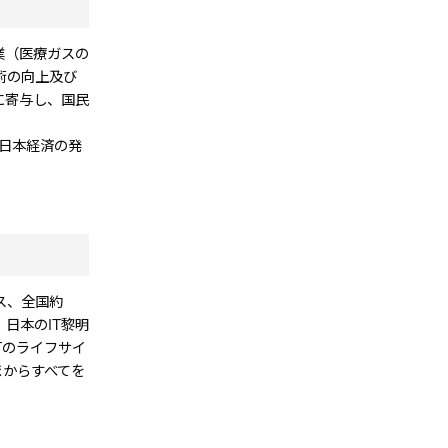
ス事業（医療ガスの
術の向上及び
に寄与し、国民
日本経済の発
ス、全国約
日本のIT黎明
Tのライフサイ
まからすべてを