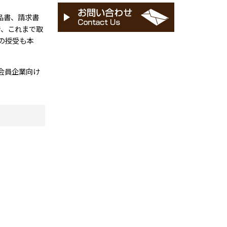
品書、請求書
で、これまで取
の授受も本
会員企業向け