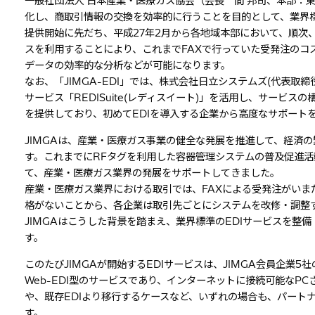
一般社団法人 日本産業・医療ガス協会（会長 間 邦司、本部：
化し、商取引情報の交換を効率的に行うことを目的として、業界標準
提供開始に先だち、平成27年2月から各地域本部において、順次、
スを利用することにより、これまでFAXで行っていた受発注のコ
データの効率的な分析などが可能になります。
なお、「JIMGA-EDI」では、株式会社日立システムズ(代表取
サービス「REDISuite(レディスイート)」を活用し、サービ
を提供しており、初めてEDIを導入する企業から高度なサポート
JIMGAは、産業・医療ガス事業の健全な発展を推進して、経済
す。これまでにRFタグを利用した容器管理システムの普及促進
て、産業・医療ガス業界の発展をサポートしてきました。
産業・医療ガス業界における取引では、FAXによる受発注がいま
格がないことから、各企業は取引先ごとにシステムを改修・調整
JIMGAはこうした背景を踏まえ、業界標準のEDIサービスを
す。
このたびJIMGAが開始するEDIサービスは、JIMGA会員企
Web-EDI型のサービスであり、インターネットに接続可能なP
や、既存EDIより移行するケースなど、いずれの場合も、パート
す。