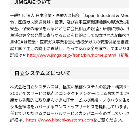
JIMGAについて
一般社団法人 日本産業・医療ガス協会（Japan Industrial & Me
他、医療ガス関連機器・設備、及び在宅医療関連機器の製造及び
安全、保安の確保を図るとともに会員相互の親睦と研鑽に努め、
生活の健全な発展に寄与することを目的として設立された組織で
JIMGAは産業・医療ガス事業を営む皆様がガスの安定供給を継
展と国民生活の向上に貢献し、もって安心安全を確立してまいり
詳細は
http://www.jimga.or.jp/front/bin/home.ph
日立システムズについて
株式会社日立システムズは、幅広い業務システムの設計・構築サ
300か所のサービス拠点とコンタクトセンターによるお客さまに
期から先駆的に取り組んできたITサービスの実績・ノウハウを生
クル全領域をカバーするワンストップサービスを提供しています。
任せていただけるグローバルサービスカンパニーをめざしていま
詳細は、
https://www.hitachi-systems.com
をご覧ください。