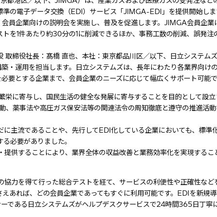
東京都港区／以下、JIMGA）は、産業ガスおよび医療ガスの受発注など
の電子データ交換（EDI）サービス「JIMGA-EDI」を提供開始しま
会員企業向けの説明会を実施し、普及を促進します。JIMGA会員企業は
ストを1件あたり約30分の1に削減できるほか、事務工数の削減、誤発注
締役 取締役社長：髙橋 直也、本社：東京都品川区／以下、日立システムズ)
スの構築・運用を担当します。日立システムズは、長年にわたり各業界向けの
を必要とする企業まで、会員企業のニーズに応じて幅広くサポート可能
の繁栄に寄与し、国民生活の健全な発展に寄与することを目的として設立
活動、薬事法や高圧ガス保安法等の関連法令の周知徹底と遵守の推進活動
だに主流であることや、先行してEDI化している企業においても、標準
する必要がありました。
整備・提供することにより、業界全体の収益改善と業務効率化を実現するこ
業5社の協力を得て行った総合テストを経て、サービスの利便性や正確性など
Cさえあれば、どの会員企業であってもすぐに利用可能です。EDIを新規
ナーである日立システムズがヘルプデスクサービスで24時間365日丁寧