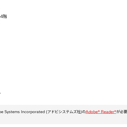
ル4階
。
stems Incorporated (アドビシステムズ社)の
Adobe® Reader®
が必要