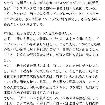
クラウドを活用したさまざまなサービスやビッグデータの利活用
など、ITシステムを取り巻く技術や環境は刻々と変化している。
こうしたなかで、当社ではクラウド、グローバル、ビジネスサー
ビスの3分野、さらに社会インフラの分野を強化し、さらなる成長
をめざしたいと考えている。
本日は、私から皆さんに3つの言葉を贈りたい。
まず、「誰にも負けない仕事の上でのスキルを早く身に付け、プ
ロフェッショナルをめざしてほしい」ことである。1つのことを極
めると他の業務に対する視野が広がり、仕事が自然と面白くなっ
てくる。好奇心や問題意識を持ち、勉強と経験を貪欲に積んでほ
しい。
次に、「枠を超えた連携により、新しいことに果敢にチャレンジ
し、スピード感を持って取り組んでほしい」ことである。刻々と
変化するIT業界で求められるのは、前例にとらわれることなく新
しい分野に勇気を持って挑戦し、絶え間なく変革を行うことがで
きる人財である。現状の枠を超えてチャレンジを続け、社内外で
連携を深めて仕事に取り組んでほしい。
そして、「グローバルな視野を持ってビジネスや業務を遂行して
ほしい」ことである。ビジネスはグローバル展開が当たり前の時