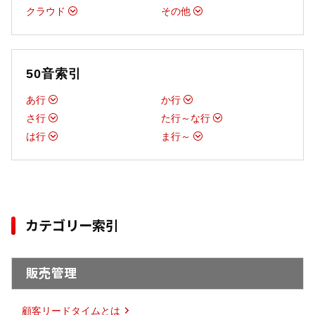
クラウド
その他
50音索引
あ行
か行
さ行
た行～な行
は行
ま行～
カテゴリー索引
販売管理
顧客リードタイムとは