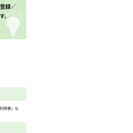
登録／
す。
利用者」な