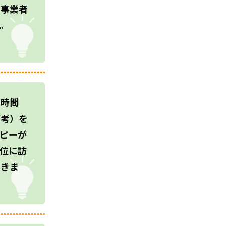
ス事業者
。
、時間
備考）を
ピーが
位に訪
できま