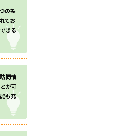
つの製
れてお
できる
訪問情
ことが可
能も充