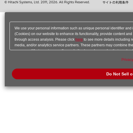
© Hitachi Systems, Ltd.
2011, 2026
. All Rights Reserved.
サイトの利用条件
We use your personal information such as unique personal identifier and 
(Cookies) on our website to enhance its functionality, provide content and
through access analysis. Please click
here
to see more details including r
media, and/or analytics service partners. These partners may combine the 
your use of their services or other websites to analyze and optimize adver
out of sale or share of your personal information by us. Please click
Do Not
Privacy
preference signal, then it will be honored.
Change your sell or share pref
Do Not Sell 