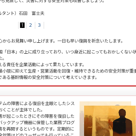
から見直して、災害に対する安全対策も改善しましょう。
サルタント）石田 富士夫
1
2
3
心からお見舞い申し上げます。一日も早い復興を祈念いたします。
国「日本」の上に成り立っており、いつ身近に起こってもおかしくない
た。
える責任を企業活動によって果たしています。
最小限に抑えて生産・営業活動を回復・維持できるための安全対策が重
である基幹情報の安全対策について考えていきます。
テムの障害による復旧を主眼としたシス
おくことが主体でした。
害が起こったときにその障害を復旧した
バックアップ機器に保管した業務プログ
務を再開するというものです。定期的に
全対策はどのユーザーでも行っているこ