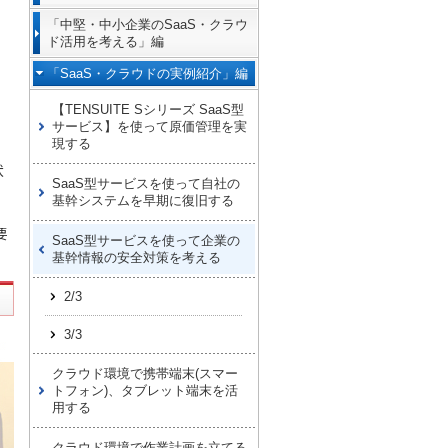
「中堅・中小企業のSaaS・クラウ
ド活用を考える」編
「SaaS・クラウドの実例紹介」編
【TENSUITE Sシリーズ SaaS型
サービス】を使って原価管理を実
現する
状
SaaS型サービスを使って自社の
基幹システムを早期に復旧する
要
SaaS型サービスを使って企業の
基幹情報の安全対策を考える
2/3
3/3
クラウド環境で携帯端末(スマー
トフォン)、タブレット端末を活
用する
クラウド環境で作業計画を立てる