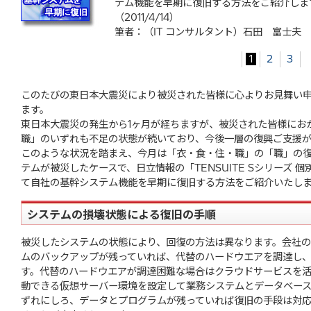
テム機能を早期に復旧する方法をご紹介しま
（2011/4/14）
筆者：（IT コンサルタント）石田 富士夫
1
2
3
このたびの東日本大震災により被災された皆様に心よりお見舞い
ます。
東日本大震災の発生から1ヶ月が経ちますが、被災された皆様にお
職」のいずれも不足の状態が続いており、今後一層の復興ご支援
このような状況を踏まえ、今月は「衣・食・住・職」の「職」の
テムが被災したケースで、日立情報の「TENSUITE Sシリーズ 
て自社の基幹システム機能を早期に復旧する方法をご紹介いたし
システムの損壊状態による復旧の手順
被災したシステムの状態により、回復の方法は異なります。会社の
ムのバックアップが残っていれば、代替のハードウエアを調達し
す。代替のハードウエアが調達困難な場合はクラウドサービスを
動できる仮想サーバー環境を設定して業務システムとデータベー
ずれにしろ、データとプログラムが残っていれば復旧の手段は対