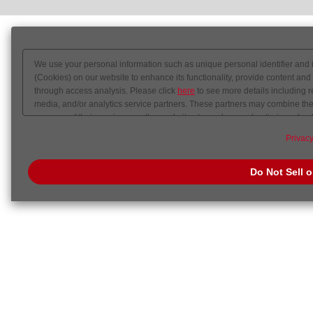
We use your personal information such as unique personal identifier and 
(Cookies) on our website to enhance its functionality, provide content and
through access analysis. Please click
here
to see more details including r
media, and/or analytics service partners. These partners may combine the 
your use of their services or other websites to analyze and optimize adver
out of sale or share of your personal information by us. Please click
Do Not
Privacy
preference signal, then it will be honored.
Change your sell or share pref
Do Not Sell 