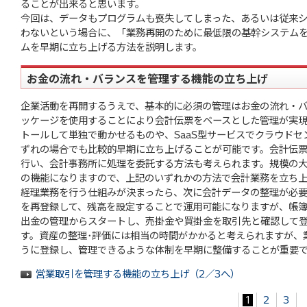
ることが出来ると思います。
今回は、データもプログラムも喪失してしまった、あるいは従来
わないという場合に、「業務再開のために最低限の基幹システム
ムを早期に立ち上げる方法を説明します。
お金の流れ・バランスを管理する機能の立ち上げ
企業活動を再開するうえで、基本的に必須の管理はお金の流れ・
ッケージを使用することにより会計伝票をベースとした管理が実
トールして単独で動かせるものや、SaaS型サービスでクラウド
ずれの場合でも比較的早期に立ち上げることが可能です。会計伝
行い、会計事務所に処理を委託する方法も考えられます。規模の大
の機能になりますので、上記のいずれかの方法で会計業務を立ち
経理業務を行う仕組みが決まったら、次に会計データの整理が必要
を再登録して、残高を設定することで運用可能になりますが、帳
出金の管理からスタートし、売掛金や買掛金を取引先と確認して
す。資産の整理･評価には相当の時間がかかると考えられますが、
うに登録し、管理できるような体制を早期に整備することが重要
営業取引を管理する機能の立ち上げ（2／3へ）
1
2
3