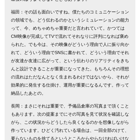
福田：その話も面白いですね。僕たちのコミュニケーション
の領域でも、どう伝わるのかというシミュレーションの能力
って、今、めちゃめちゃ重要だと言われていて。かつては
CM映像が完成してTVで流れてそれなりに評判になれば褒め
られた。でも今は、その映像がどういう理由で人に振り向か
れて、どういう理由でSNSに書かれて、どういう理由でそれ
が友達か友達に広がって、という伝わりのリアリティをきち
んと設計できることが重要になってきた。もちろんその理想
の流れはただなんとなく生まれるわけではないから、それが
効果的に発生する仕掛け、運用が重要になるんです。作って
納品したあとの。
長岡：まさにそれは重要で、予備品倉庫の写真まで頂くこと
もあります。次の提案までにその写真を見て状況を確認しな
がら、この状況からどうしたら良くなるのかを想像しながら
作っています。ひどく汚れている場合は、一回全部のけて、
要らないものを捨てるというところからやらなければいけな