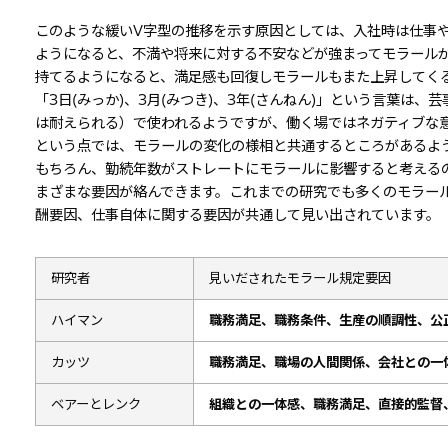
このような緩いV字型の推移を示す原因としては、入社時は仕事
ようになると、不満や将来に対する不安などが強まってモラール
持てるようになると、満足感も回復しモラールもまた上昇してく
「3日(みっか)、3月(みつき)、3年(さんねん)」という言葉は
は耐えられる）で使われるようですが、働く場ではネガティブな
という点では、モラールの変化の様相と共通するところがあるよ
もちろん、勤続年数がストレートにモラールに影響すると考える
まざまな要因が絡んできます。これまでの研究でも多くのモラー
酬要因、仕事自体に関する要因が共通して見い出されています。
研究者
見いだされたモラール規定要因
ハイマン
職務満足、職務条件、生産の順調性、公
カッツ
職務満足、職場の人間関係、会社との一
ベアーとレンク
組織との一体感、職務満足、直接的監督