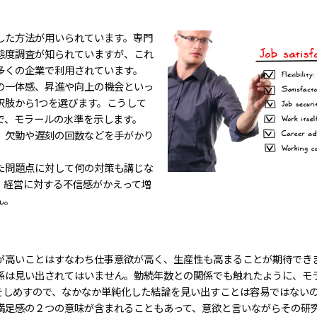
した方法が用いられています。専門
態度調査が知られていますが、これ
多くの企業で利用されています。
の一体感、昇進や向上の機会といっ
肢から1つを選びます。こうして
で、モラールの水準を示します。
、欠勤や遅刻の回数などを手がかり
た問題点に対して何の対策も講じな
、経営に対する不信感がかえって増
ん。
が高いことはすなわち仕事意欲が高く、生産性も高まることが期待でき
係は見い出されてはいません。勤続年数との関係でも触れたように、モ
をしめすので、なかなか単純化した結論を見い出すことは容易ではない
満足感の２つの意味が含まれることもあって、意欲と言いながらその研