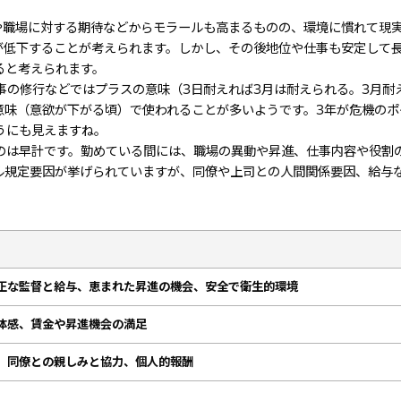
や職場に対する期待などからモラールも高まるものの、環境に慣れて現
が低下することが考えられます。しかし、その後地位や仕事も安定して
ると考えられます。
、芸事の修行などではプラスの意味（3日耐えれば3月は耐えられる。3月耐
意味（意欲が下がる頃）で使われることが多いようです。3年が危機のポ
うにも見えますね。
のは早計です。勤めている間には、職場の異動や昇進、仕事内容や役割
ル規定要因が挙げられていますが、同僚や上司との人間関係要因、給与
正な監督と給与、恵まれた昇進の機会、安全で衛生的環境
体感、賃金や昇進機会の満足
、同僚との親しみと協力、個人的報酬