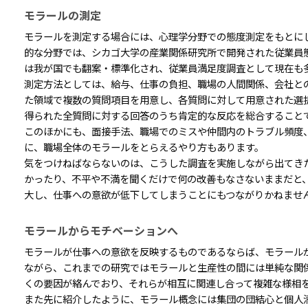
モラールの測定
モラールを測定する場合には、心理学分野での態度測定をもとに
的な分野では、シカゴ大学の産業関係研究所で開発された従業員
は我が国でも翻案・標準化され、従業員満足度調査として現在も
測定方法としては、給与、仕事の負担、職場の人間関係、会社と
た領域で複数の質問項目を用意し、各質問に対して用意された選択
得られた全質問に対する回答のうち肯定的な反応を総合すること
このほかにも、面接手法、職場でのミスや仲間内のトラブル頻度
に、職場全体のモラールをとらえるやり方もあります。
気をつけねばならないのは、こうした調査を実施しながら出てき
かったり、不平や不満を聞くだけで何の改善もなさないままだと
大し、仕事への意欲が低下してしまうことにもつながりかねませ
モラールからモチベーションへ
モラールが仕事への意欲を反映するものであるならば、モラール
ながら、これまでの研究ではモラールと生産性の間には単純な関
くの要因が絡んでおり、それらが相互に関連し合って複雑な様相
また先に紹介したように、モラール概念には集団の団結心と個人