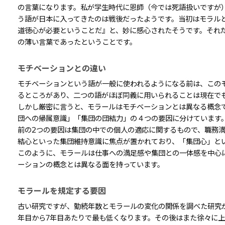
の言葉になります。私が学生時代に恩師（今では死語扱いですが
う語が日本に入ってきたのは戦後だったようです。当初はモラル
道徳心が必要ということだ』と、妙に感心されたそうです。それ
の薄い言葉であったということです。
モチベーションとの違い
モチベーションという語が一般に使われるようになる前は、この
るところがあり、二つの語がほぼ同義に用いられることは現在で
しかし厳密に言うと、モラールはモチベーションとは異なる概念
団への帰属意識」「集団の団結力」の４つの要因に分けています
前の2つの要因は集団の中での個人の適応に関するもので、職務
結心といった集団維持意識に焦点が置かれており、「集団心」と
このように、モラールは仕事への満足感や集団との一体感を中心
ーションの概念とは異なる面を持っています。
モラールを規定する要因
古い研究ですが、勤続年数とモラールの変化の関係を調べた研究
年目から7年目あたりで最も低くなります。その後はまた徐々に