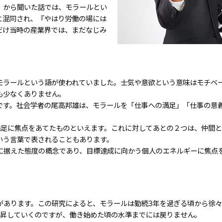
）から聞いた話では、モラールとい
と混同され、『やはり労働の場には
だけ当時の産業界では、まだなじみ
モラールという語が使われていました。士気や意欲という意味はモチベ
も少なくありません。
です。社会学者の尾高邦雄は、モラールを「仕事への満足」「仕事の意
。
満足に焦点をあてたものといえます。これに対してあとの２つは、仲間
いう言葉で表されることもあります。
に据えた態度の概念であり、目標達成に向かう個人のエネルギーに焦点
があります。この研究によると、モラールは勤続3年を過ぎる頃から徐々
上昇していくのですが、働き始めた頃の水準までには戻りません。