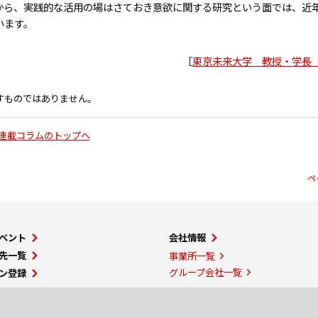
から、実践的な活用の場はさておき意欲に関する研究という面では、近
います。
［
東京未来大学 教授・学長
すものではありません。
連載コラムのトップへ
ペ
ベント
会社情報
先一覧
事業所一覧
グループ会社一覧
ン登録