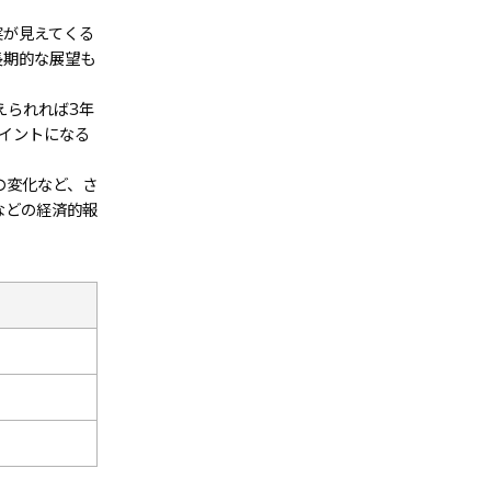
実が見えてくる
長期的な展望も
えられれば3年
イントになる
の変化など、さ
などの経済的報