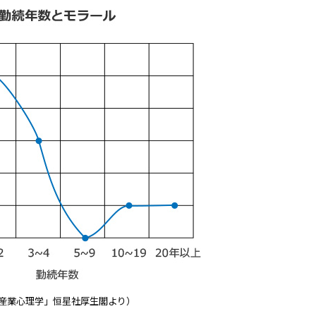
産業心理学」恒星社厚生閣より）