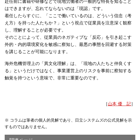
赴任前に書籍や研修などで現地労働者の一般的な特長を知ること
はできますが、忘れてならないのは「現認」です。
着任したらすぐに、「ここで働いているのは、どういう信念（考
え方）を持った人たちか？」という視点で従業員を注意深く観察
し、理解することが必要です。
そのことによって、従業員のネガティブな「反応」を引き起こす
外的・内的環境変化を敏感に察知し、最悪の事態を回避する対策
を講じることが可能になります。
海外危機管理上の「異文化理解」は、「現地の人たちと仲良くす
る」というだけではなく、事業運営上のリスクを事前に察知する
触覚を持つという意味で、非常に重要なのです。
［
山本 優 記
］
※ コラムは筆者の個人的見解であり、日立システムズの公式見解を示
すものではありません。