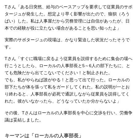
Tさん「ある日突然、給与のベースアップを要求して従業員のサボ
タージュが発生した。想定より早く影響が出たので、狼狽（ろう
ばい）した。私は人事屋だから労務管理には自信があったが、日
本での経験が役に立たない場合があることを思い知ったよ」
実際のサボタージュの現場は、かなり緊迫した状況だったそうで
す。
Tさん「すぐに職場に戻るよう従業員を説得するために集会の場へ
行こうとしたら、ローカルの人事部長と5～6人の部下たちに、と
ても危険だから出てこないでください！と制止された。
でも、私がやらねば誰がやる！と思って出て行った。ローカルの
部下たちが体を張って私をガードしてくれた。私の説明が一とお
り終わると、人事部長が必死で通訳しながら従業員を説得してく
れた。彼がいなかったら、どうなっていたか分からないよ」
その後、Tさんはローカルの人事部長を中心に交渉を行い、労働争
議は妥結しました。
キーマンは「ローカルの人事部長」