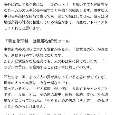
海外に進出する企業には、「金のわらじ」を履いてでも経験豊か
なローカルの人事部長を探すことを強くお勧めします。優秀な人
事部長を高額な給与で雇っても、決して損はしません。彼らは現
地従業員の対応に精通している場合が多く、有益なアドバイスを
してくれると思います。
「異文化理解」は重要な経営ツール
事業所内外の現状に大きな変化があると、「従業員の心」が波立
ち、扇動されやすい状態になります。
たとえ経験豊かな駐在員でも、人の心は目に見えないため、「ト
ラブルの予兆」を察知することは非常に難しいのです。
私たちは、国によって人の質が異なっていると思いがちですが、
世界の人々の本質は、みな一緒なのです。
違っているのは、「どの感情」が「何に」反応するかということ
です。「反応」とは、その国の歴史、宗教、伝統、文化、社会環
境などによって培われた「生きるための信念（考え方）」の表現
と言えるかもしれません。