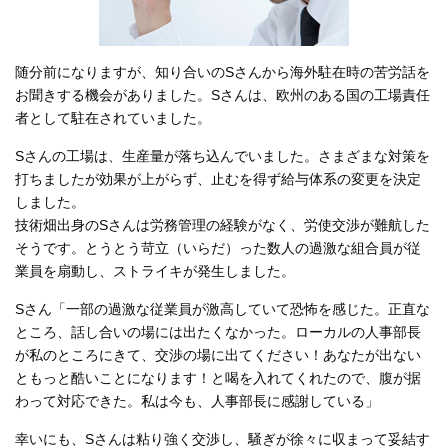
随分前になりますが、知り合いのSさんから海外駐在時の苦労話を
お聞きする機会がありました。Sさんは、欧州のある国の工場責任
者として駐在されていました。
Sさんの工場は、生産量が落ち込んでいました。さまざまな対策を
打ちましたが効果が上がらず、止むを得ず給与体系の変更を決定
しました。
技術畑出身のSさんは労務管理の経験がなく、労使交渉が難航した
そうです。とうとう苛立（いらだ）った数人の過激な組合員が従
業員を扇動し、ストライキが発生しました。
Sさん「一部の過激な従業員が激高していて恐怖を感じた。正直な
ところ、話し合いの場には出たくなかった。ローカルの人事部長
が私のところにきて、交渉の場に出てください！あなたが出ない
ともっと酷いことになります！と喝を入れてくれたので、腹が据
わって対応できた。私は今も、人事部長に感謝している」
幸いにも、Sさんは粘り強く交渉し、騒ぎが徐々に収まって妥結す