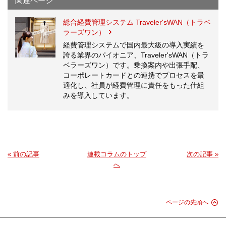
関連ページ
総合経費管理システム Traveler'sWAN（トラベ
ラーズワン）
経費管理システムで国内最大級の導入実績を
誇る業界のパイオニア、Traveler'sWAN（トラ
ベラーズワン）です。乗換案内や出張手配、
コーポレートカードとの連携でプロセスを最
適化し、社員が経費管理に責任をもった仕組
みを導入しています。
« 前の記事
連載コラムのトップ
次の記事 »
へ
ページの先頭へ