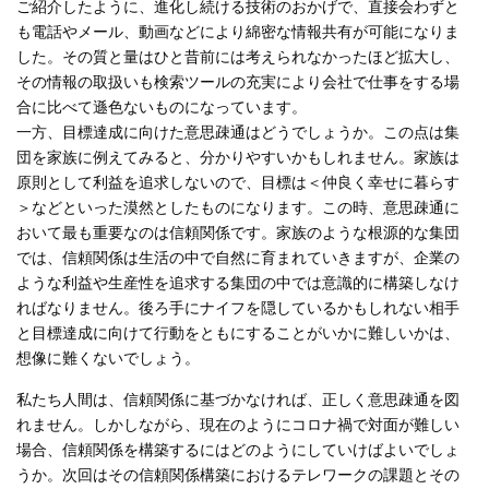
ご紹介したように、進化し続ける技術のおかげで、直接会わずと
も電話やメール、動画などにより綿密な情報共有が可能になりま
した。その質と量はひと昔前には考えられなかったほど拡大し、
その情報の取扱いも検索ツールの充実により会社で仕事をする場
合に比べて遜色ないものになっています。
一方、目標達成に向けた意思疎通はどうでしょうか。この点は集
団を家族に例えてみると、分かりやすいかもしれません。家族は
原則として利益を追求しないので、目標は＜仲良く幸せに暮らす
＞などといった漠然としたものになります。この時、意思疎通に
おいて最も重要なのは信頼関係です。家族のような根源的な集団
では、信頼関係は生活の中で自然に育まれていきますが、企業の
ような利益や生産性を追求する集団の中では意識的に構築しなけ
ればなりません。後ろ手にナイフを隠しているかもしれない相手
と目標達成に向けて行動をともにすることがいかに難しいかは、
想像に難くないでしょう。
私たち人間は、信頼関係に基づかなければ、正しく意思疎通を図
れません。しかしながら、現在のようにコロナ禍で対面が難しい
場合、信頼関係を構築するにはどのようにしていけばよいでしょ
うか。次回はその信頼関係構築におけるテレワークの課題とその