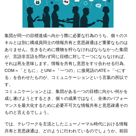
集団が同一の目標達成へ向かう際に必要な行為のうち、個々のス
キルとは別に構成員同士の情報共有と意思疎通ほど重要なものは
ありません。生きるために獲物を狩らなければならなかった集団
が、言語非言語を問わず同じ目標に対して一つにならなければ、
それは死を意味します。情報を共有し意思をすり合わせる行為、
COM＝「ともに」とUNI＝「一つの」に接尾語のATE＝「~にす
る」を合わせたものが、コミュニケーションという言葉の所以で
す。
コミュニケーションとは、集団がある一つの目標に向かい何かを
成し遂げようとするとき、個々の成果ではなく、全体のパフォー
マンスを最大化するために必要不可欠な情報共有と意思疎通その
ものと言えるでしょう。
では、テレワークを主流としたニューノーマル時代における情報
共有と意思疎通は、どのように行われているのでしょうか。前回