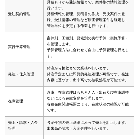
見積もりから受決情報まで、案件別の情報管理を
行います。
受注契約管理
見積情報の管理、見積書の作成、受決案件の登
録、受注情報の管理など原価管理案件を確定し、
管理単位を決定する作業を行います。
案件別、工種別、要素別の実行予算（実施予算）
を管理します。
実行予算管理
予算管理方法に合わせて自由に予算管理を行えま
す。
発注から検収までの業務を行います。
発注・仕入管理
発注予定または即興的発注処理が可能です。発注
内容に基づき、出来高での検収処理が可能です。
倉庫、在庫管理はもちろん入・出荷及び在庫調整
などによる在庫変動を管理します。
在庫管理
各種在庫関連帳票により、在庫状況の確認が可能
です。
売上・請求・入金
各案件別の売上基準に沿って売上を計上します。
管理
出来高の請求・入金処理を行います。