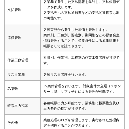
各業務で発生した支払情報を集計し、支払依頼デ
ータを作成します。
支払管理
各支払先への支払通知書などの支払関連帳票も出
力可能です。
各種業務から発生した原価を管理します。
案件別、工種別、要素別、期間別などの原価発生
原価管理
情報管理することで、必要条件による原価情報を
帳票として確認できます。
社員別、作業別、工程別の作業工数管理が可能で
作業工数管理
す。
マスタ業務
各種マスタ管理を行います。
JV案件管理を行います。 対象案件の立場（スポン
JV管理
サー：親、サブ：子）による管理が可能です。
各種帳票出力が可能です。業務別に帳票指定及び
帳票出力指示
出力条件の指定が可能です。
業務処理のログを管理します。実行された処理内
その他
容を把握することができます。