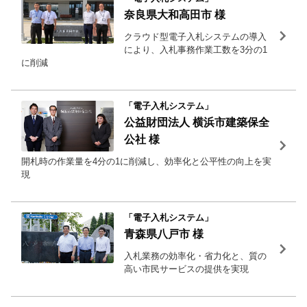
奈良県大和高田市 様
クラウド型電子入札システムの導入
により、入札事務作業工数を3分の1
に削減
「電子入札システム」
公益財団法人 横浜市建築保全
公社 様
開札時の作業量を4分の1に削減し、効率化と公平性の向上を実
現
「電子入札システム」
青森県八戸市 様
入札業務の効率化・省力化と、質の
高い市民サービスの提供を実現