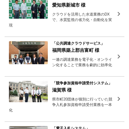
愛知県新城市 様
クラウドを活用した水道業務のDX
で、水質監視の省力化・自動化を実
現
「公共調達クラウドサービス」
福岡県築上郡吉富町 様
一連の調達業務を電子化・オンライ
ン化することで業務を劇的に効率化
「競争参加資格申請受付システム」
滋賀県 様
県市町20団体が個別に行っていた競
争入札参加資格申請受付業務を一本
化
「電子入札システム」