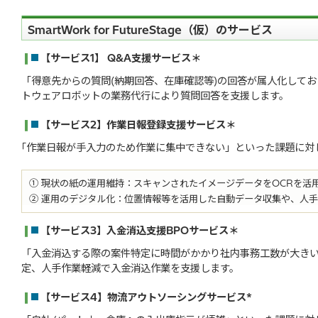
SmartWork for FutureStage（仮）のサービス
【サービス1】 Q&A支援サービス＊
「得意先からの質問(納期回答、在庫確認等)の回答が属人化して
トウェアロボットの業務代行により質問回答を支援します。
【サービス2】作業日報登録支援サービス＊
｢作業日報が手入力のため作業に集中できない」といった課題に対
① 現状の紙の運用維持：スキャンされたイメージデータをOCRを活
② 運用のデジタル化：位置情報等を活用した自動データ収集や、人
【サービス3】入金消込支援BPOサービス＊
「入金消込する際の案件特定に時間がかかり社内事務工数が大きい
定、人手作業軽減で入金消込作業を支援します。
【サービス4】物流アウトソーシングサービス*