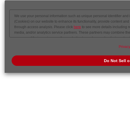
We use your personal information such as unique personal identifier and 
(Cookies) on our website to enhance its functionality, provide content and
through access analysis. Please click
here
to see more details including r
media, and/or analytics service partners. These partners may combine the 
your use of their services or other websites to analyze and optimize adver
out of sale or share of your personal information by us. Please click
Do Not
Privacy
preference signal, then it will be honored.
Change your sell or share pref
Do Not Sell 