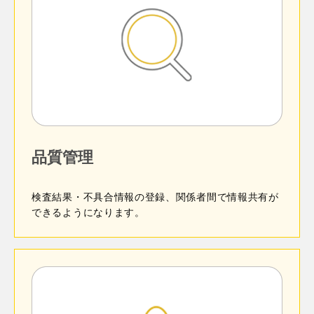
※ガルーン・kintone連携は、kintoneのスタンダードコ
設備管理 on kintoneの特長
ロートのマークを押す。
ースをご契約の方のみご利用いただけます。
CSVファイルのアップロードはレコードの 追加の
対象のフィールドを選ぶ。
み／追加更新 を選択可能です。
次のキーワードを含むを選ぶ。
検索文字列を記載して検索。
CSVのアップロード設定は10まで設定が可能で
す。
ガルーン・kintone連携の概要
kintoneと基幹システムのフィールド名が同じでな
簡単検索プラグインの特長
くても連携が可能です。
タブを最大で20個まで分けられます
ガルーンにスケジュールを登録するという従来の
品質管理
kintoneと基幹システムのフィールド名が同じでな
アプリのデザインテーマに沿った色付けができま
運用に加え、2～3クリックの動作を追加するだけ
くても連携が可能です。
す。
検索フィールドに文字を入れて検索ボタンを押すだ
でお客さま情報の紐付けができます。
一覧画面にも対応 ※一部の機能のみ利用できま
け！絞り込み画面で選択を繰り返す必要が減ります。
検査結果・不具合情報の登録、関係者間で情報共有が
す。
ダウンロード対象にアプリ一覧を選択できるため
タブを任意の位置で改行できます。
できるようになります。
お客さま情報に紐付けたスケジュールはkintoneの
必要なデータのみを出力できます。
案件管理アプリに自動的に記録されるため、正確
ヘッダーフッター設定して常時表示できます。
な履歴管理を実現します。
基幹システムから受け取ったCSVをツールで加工
してkintoneにアップロードすることができます。
ガルーンとkintoneを共通のクラウド基盤
（四則演算、空白削除、桁合わせ、自動採番、文
（cybozu.com）で運用することで、ユーザー情報
字列結合）
の一元管理やバックアップ作業の自動化、運用に