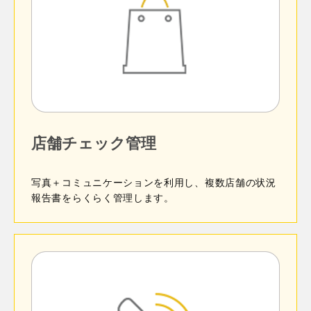
保守履歴や部品の使用履歴を確認できます。
必要な人的コストを削減します。
閉じる
過去の保守・点検の記録や部品の使用履歴を確認
閉じる
できます。
閉じる
稼働情報を把握することもでき、稼働に必要な部
品の欠品を防ぐことができます。
ご利用は年間費用が必要なプラグインです。利用可能
項目や条件の選択無しで直接キーワードを入力で
期間は納品した月の翌月の1日から1年間となります。
きます。
店舗チェック管理
ドメインごとに年間費用が発生します。必要なドメイ
条件を入力し、検索ボタンを押すだけで簡単に絞
ン数分お買い求めください。
り込みできます。
写真＋コミュニケーションを利用し、複数店舗の状況
閉じる
報告書をらくらく管理します。
入力フィールドは最大8個設置でき、AND検索と
OR検索も可能です。
閉じる
検索フィールドは最大20個配置できます。