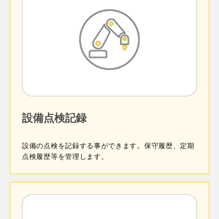
kintoneのデータをCSVから入出力できるようになるプ
（売り切り）に対して、以下の機能を搭載していま
タブ機能のみを提供している、タブ表示プラグイン
ログラムです。
す。
（売り切り）に対して、以下の機能を搭載していま
タブ表示プラグインの概要
本製品は年間ライセンスによる利用となります。
す。
本製品は年間ライセンスによる利用となります。
項目が多く長いレコード詳細画面を項目や用途に合わ
せてタブ分け表示し見やすくするプラグインです。
タブ表示プラグインProの特長
kintone on 設備管理は、サイボウズ社の提供するビジ
アプリに配置したフィールドが多くスクロールの量が
ネスアプリ作成クラウド上で動作します。
多いときに適用すると便利です。
サーバー機器の導入・メンテナンスは必要なく、お手
持ちのパソコンやスマートフォンで利用開始可能で
設備点検記録
す。
サイボウズのクラウド型グループウェア「Garoon on
cybozu.com」とkintoneを連携するソリューションで
タブ表示プラグインの特長
また、kintone on 設備管理では設備の情報と履歴を一
す。
設備の点検を記録する事ができます。保守履歴、定期
元管理できます。機器の稼働時間の管理、保守履歴、
点検履歴等を管理します。
定期点検管理等が可能です。
kintoneで管理しているアプリ情報をガルーンのスケジ
基幹連携ツールProの特長
ュール管理画面上に表示することができます。kintone
で作成したアプリからガルーンのスケジュールを閲
覧、登録する事ができます。
設定ツールを準備。わかりやすく設定が可能で
この操作を面倒だと思った事はありませんか？
す。