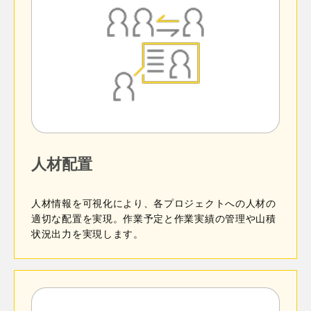
簡単検索プラグインとは？
閉じる
製造元：株式会社日立ケーイーシステムズ
閉じる
kintone の検索機能をより使いやすくするためのプラグ
インです。
あらかじめフィールドを指定した検索窓を常に一覧画
製造元：株式会社日立ケーイーシステムズ
タブ表示プラグインProの概要
面に出しておくことができます。照会が必要な業務に
使うアプリで利用いただくと非常に便利です。
人材配置
設備管理 on kintoneの概要
タブ機能に加え、さまざまな便利機能を一つのプラグ
多くのレコードの中から目的のレコードを探したい！
インに搭載したプラグインです。
でも、kintoneの絞り込みは機能豊富な代わりに操作が
閉じる
人材情報を可視化により、各プロジェクトへの人材の
複雑になります。
適切な配置を実現。作業予定と作業実績の管理や山積
閉じる
状況出力を実現します。
ガルーン・kintone連携の概要
タブ表示プラグインとの違いは？
閉じる
基幹連携ツールProとは？
タブ表示プラグインとの違いは？
製造元：株式会社日立ケーイーシステムズ
タブ機能のみを提供している、タブ表示プラグイン