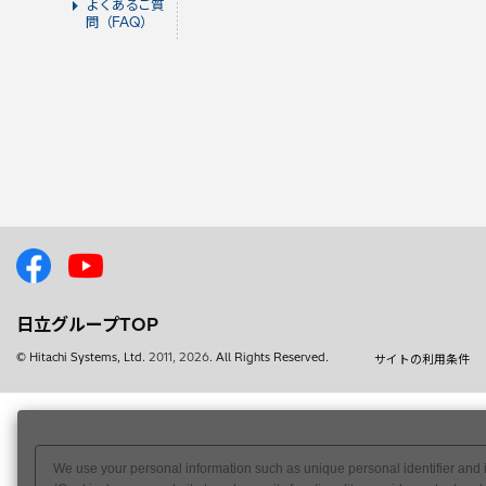
よくあるご質
問（FAQ）
日立グループTOP
© Hitachi Systems, Ltd.
2011, 2026
. All Rights Reserved.
サイトの利用条件
We use your personal information such as unique personal identifier and 