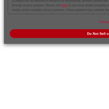
(Cookies) on our website to enhance its functionality, provide content and
through access analysis. Please click
here
to see more details including r
media, and/or analytics service partners. These partners may combine the 
your use of their services or other websites to analyze and optimize adver
out of sale or share of your personal information by us. Please click
Do Not
Privacy
preference signal, then it will be honored.
Change your sell or share pref
Do Not Sell 