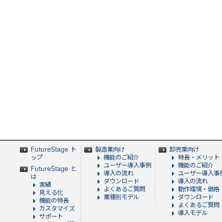
FutureStage ト
製造業向け
卸売業向け
ップ
機能のご紹介
特長・メリット
ユーザー導入事例
機能のご紹介
FutureStage と
導入の流れ
ユーザー導入事
は
ダウンロード
導入の流れ
実績
よくあるご質問
動作環境・価格
見える化
業種別モデル
ダウンロード
機能の特長
よくあるご質問
カスタマイズ
導入モデル
サポート