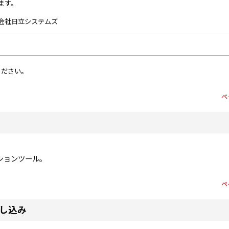
ます。
会社日立システムズ
ください。
ペ
ションツール。
ペ
し込み