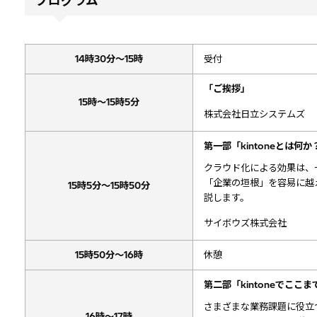
プログラム
14時30分～15時
受付
「ご挨拶」
15時～15時5分
株式会社日立システムズ
第一部「kintoneとは何か
クラウド化による効果は、
「企業の垣根」を容易に越え
15時5分～15時50分
説します。
サイボウズ株式会社
15時50分～16時
休憩
第二部「kintoneでここ
さまざまな業務課題に役立つ
16時～17時