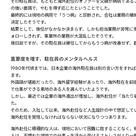
その駐在員は、もともと海外赴任のオファーを父親が病弱である
の強い要請で、やむを得ず応じたということでした。
最終的には現地の病院で「うつ病」と診断され、会社は業務の継
決定したそうです。
結果として、後任がなかなか決まらず、しかも担当業務が非常に
ォローしきれず、事業所の業務が大混乱したそうです。
後日談ですが、その駐在員は帰任してからもうつ病が改善せず、
重要度を増す、駐在員のメンタルヘルス
1980年代頃までは、日本企業の海外駐在員は別の言い方をすれ
ます。
外国語が堪能だったり、海外留学経験があったり、海外駐在を前
で仕事ができる素地のある人を選んでいたようです。
しかし、最近では企業の海外進出が増加し、海外赴任が「当たり
た。
そのため、入社して以来、海外赴任など人生設計の中で想定して
海外赴任を覚悟しなければならない状況になりつつあります。
海外赴任に積極的な人は、現地において困難に屈することなく、
人は、不慣れな現地での仕事・生活から受けるストレスがより一