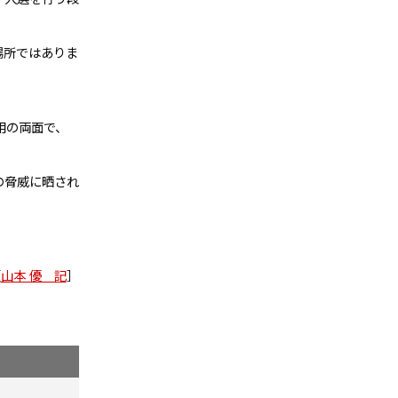
場所ではありま
用の両面で、
の脅威に晒され
［
山本 優 記
］