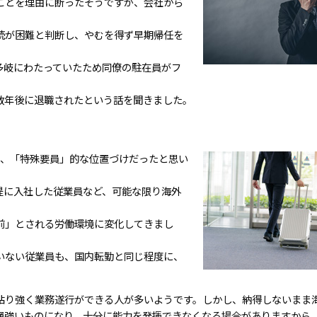
ことを理由に断ったそうですが、会社から
続が困難と判断し、やむを得ず早期帰任を
多岐にわたっていたため同僚の駐在員がフ
数年後に退職されたという話を聞きました。
ば、「特殊要員」的な位置づけだったと思い
提に入社した従業員など、可能な限り海外
前」とされる労働環境に変化してきまし
いない従業員も、国内転勤と同じ程度に、
粘り強く業務遂行ができる人が多いようです。しかし、納得しないまま
層強いものになり、十分に能力を発揮できなくなる場合がありますから