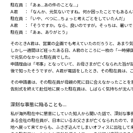
駐在員 ：「あぁ…あの件のことな…」
A君 ：「なんか、元気ないですね。何か困ったことでもあるん
駐在員 ：「いや、べつに…ちょっと考えごとをしていたんだ」
A君 ：「そうですか。なら、良いのですが。そっちは、暑いで
駐在員 ：「あぁ、ありがとう」
そのときA君は、営業の企画でも考えていたのだろうと、あまり
しかし一週間ほど経ったある日、A君のところに一枚の「一時帰
で元気のなかった駐在員でした。
申請理由は「弔事」となっていて、お母さまが亡くなられた旨が
後で知ったそうですが、A君が電話をしたとき、その駐在員は、
その申請書は、その駐在員が母親の死に目に会えなかったことを
告別式を終えて赴任地に戻った駐在員は、しばらく気持ちが沈ん
深刻な事態に陥ることも…
私が海外駐在中に懇意にしていた知人から聞いた話で、深刻な事
ある会社の駐在員が、日本にいるお父さまが亡くなられたので、
地へ戻って来てからも、ふさぎ込んでしまいオフィスに出社して