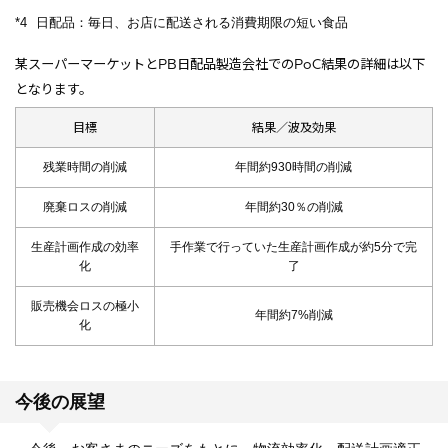
*4
日配品：毎日、お店に配送される消費期限の短い食品
某スーパーマーケットとPB日配品製造会社でのPoC結果の詳細は以下
となります。
目標
結果／波及効果
残業時間の削減
年間約930時間の削減
廃棄ロスの削減
年間約30％の削減
生産計画作成の効率
手作業で行っていた生産計画作成が約5分で完
化
了
販売機会ロスの極小
年間約7%削減
化
今後の展望