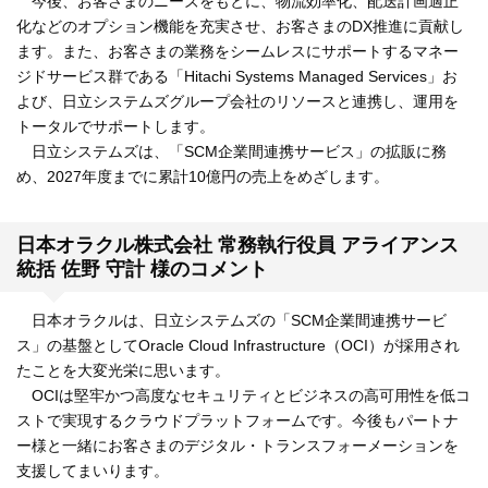
今後、お客さまのニーズをもとに、物流効率化、配送計画適正
化などのオプション機能を充実させ、お客さまのDX推進に貢献し
ます。また、お客さまの業務をシームレスにサポートするマネー
ジドサービス群である「Hitachi Systems Managed Services」お
よび、日立システムズグループ会社のリソースと連携し、運用を
トータルでサポートします。
日立システムズは、「SCM企業間連携サービス」の拡販に務
め、2027年度までに累計10億円の売上をめざします。
日本オラクル株式会社 常務執行役員 アライアンス
統括 佐野 守計 様のコメント
日本オラクルは、日立システムズの「SCM企業間連携サービ
ス」の基盤としてOracle Cloud Infrastructure（OCI）が採用され
たことを大変光栄に思います。
OCIは堅牢かつ高度なセキュリティとビジネスの高可用性を低コ
ストで実現するクラウドプラットフォームです。今後もパートナ
ー様と一緒にお客さまのデジタル・トランスフォーメーションを
支援してまいります。