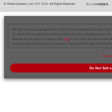
© Hitachi Systems, Ltd.
2011, 2026
. All Rights Reserved.
サイトの利用条件
We use your personal information such as unique personal identifier and 
(Cookies) on our website to enhance its functionality, provide content and
through access analysis. Please click
here
to see more details including r
media, and/or analytics service partners. These partners may combine the 
your use of their services or other websites to analyze and optimize adver
out of sale or share of your personal information by us. Please click
Do Not
Privacy
preference signal, then it will be honored.
Change your sell or share pref
Do Not Sell 