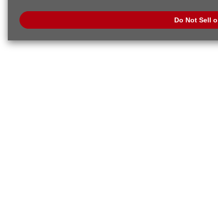
preference signal, then it will be honored.
Change your sell or share pref
Do Not Sell 