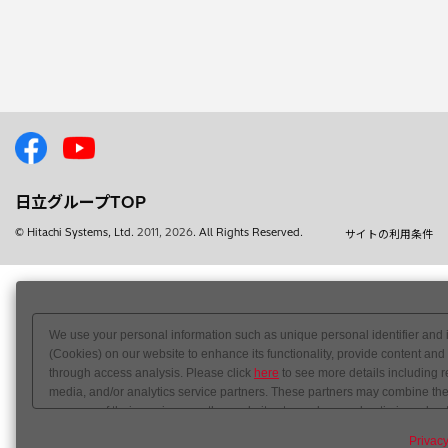
日立グループTOP
© Hitachi Systems, Ltd.
2011, 2026
. All Rights Reserved.
サイトの利用条件
We use your personal information such as unique personal identifier and 
(Cookies) on our website to enhance its functionality, provide content and
through access analysis. Please click
here
to see more details including r
media, and/or analytics service partners. These partners may combine the 
your use of their services or other websites to analyze and optimize adver
out of sale or share of your personal information by us. Please click
Do Not
Privacy