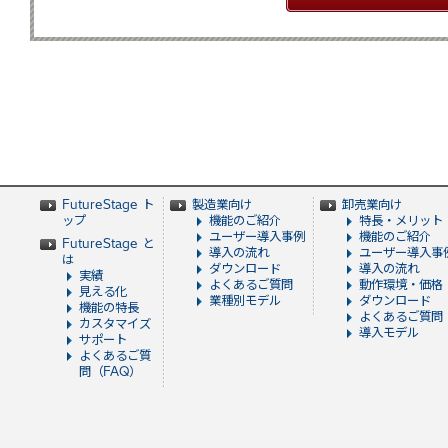
FutureStage ト
製造業向け
卸売業向け
ップ
機能のご紹介
特長・メリット
ユーザー導入事例
機能のご紹介
FutureStage と
導入の流れ
ユーザー導入事
は
ダウンロード
導入の流れ
実績
よくあるご質問
動作環境・価格
見える化
業種別モデル
ダウンロード
機能の特長
よくあるご質問
カスタマイズ
導入モデル
サポート
よくあるご質
問（FAQ）