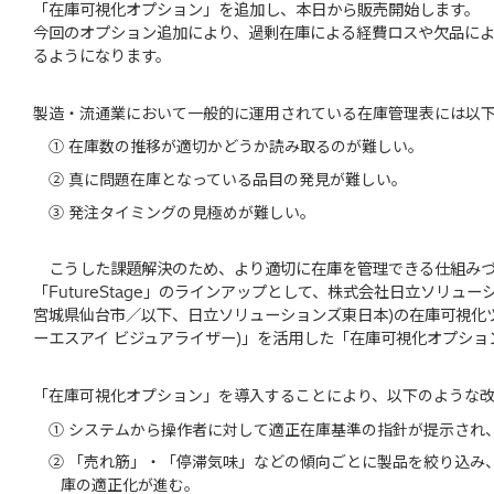
「在庫可視化オプション」を追加し、本日から販売開始します。
今回のオプション追加により、過剰在庫による経費ロスや欠品に
るようになります。
製造・流通業において一般的に運用されている在庫管理表には以
① 在庫数の推移が適切かどうか読み取るのが難しい。
② 真に問題在庫となっている品目の発見が難しい。
③ 発注タイミングの見極めが難しい。
こうした課題解決のため、より適切に在庫を管理できる仕組みづ
「FutureStage」のラインアップとして、株式会社日立ソリュ
宮城県仙台市／以下、日立ソリューションズ東日本)の在庫可視化ツール「Sy
ーエスアイ ビジュアライザー)」を活用した「在庫可視化オプショ
「在庫可視化オプション」を導入することにより、以下のような改
① システムから操作者に対して適正在庫基準の指針が提示され
② 「売れ筋」・「停滞気味」などの傾向ごとに製品を絞り込み
庫の適正化が進む。