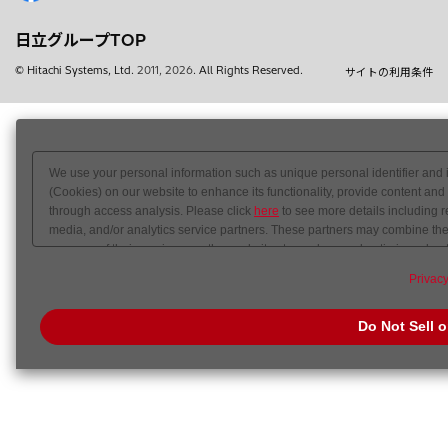
日立グループTOP
© Hitachi Systems, Ltd.
2011, 2026
. All Rights Reserved.
サイトの利用条件
We use your personal information such as unique personal identifier and 
(Cookies) on our website to enhance its functionality, provide content and
through access analysis. Please click
here
to see more details including r
media, and/or analytics service partners. These partners may combine the 
your use of their services or other websites to analyze and optimize adver
out of sale or share of your personal information by us. Please click
Do Not
Privacy
preference signal, then it will be honored.
Change your sell or share pref
Do Not Sell 