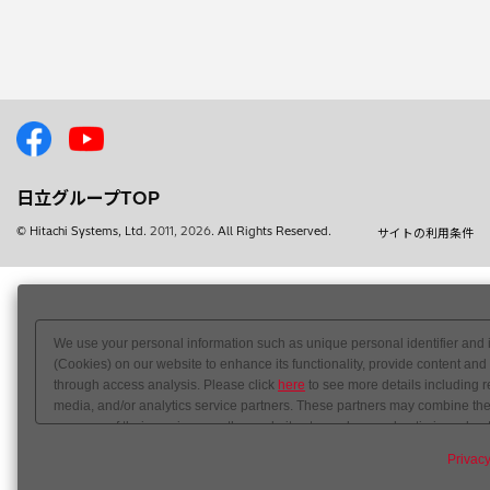
日立グループTOP
© Hitachi Systems, Ltd.
2011, 2026
. All Rights Reserved.
サイトの利用条件
We use your personal information such as unique personal identifier and 
(Cookies) on our website to enhance its functionality, provide content and
through access analysis. Please click
here
to see more details including r
media, and/or analytics service partners. These partners may combine the 
your use of their services or other websites to analyze and optimize adver
out of sale or share of your personal information by us. Please click
Do Not
Privacy
preference signal, then it will be honored.
Change your sell or share pref