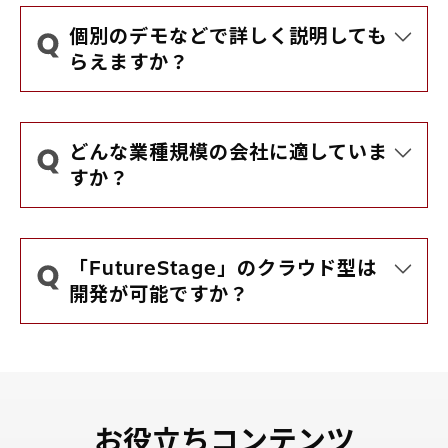
個別のデモなどで詳しく説明しても
らえますか？
はい、可能です。
詳細説明・デモをご希望の場合は、
こ
ちら
からお申し込みください。
どんな業種規模の会社に適していま
すか？
お申し込みの際に、お客さまのご要望
中堅・中小規模の幅広い業種のお客さ
や業種・業態などをお知らせいただけ
まに多くご利用いただいています。
るとスムーズです。
導入業種の一部をご紹介します。
「FutureStage」のクラウド型は
【製造業】
開発が可能ですか？
金属製品製造業
輸送機械器具製造業
FutureStageはノーコード開発とロー
医療・精密機械器具製造業
コード開発に対応しております。
一般機械器具製造業
パッケージ標準機能での運用を基本と
電気機械器具製造業
しながらも、ノーコード開発にて帳票
【卸売業】
編集や入力画面の設計などが 可能な
食品卸売業
お役立ちコンテンツ
Lite版とお客さまの運用に合わせなが