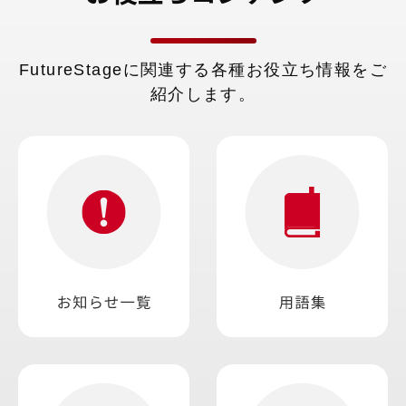
医薬品卸売業
らローコード開発による機能拡張を実
電気機械器具卸売業
現できるStandard版の 2つの導入モ
建材・金物建具卸売業
デルがありますので、お客さまのご要
その他商品卸売業
FutureStageに関連する各種お役立ち情報をご
件に合わせて適時開発が可能です。
その他さまざまなお客さまにご利用い
紹介します。
ただいております。上記に記載のない
業種の企業さまも、まずはご相談くだ
さい。