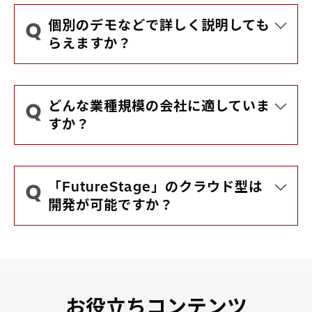
個別のデモなどで詳しく説明しても
らえますか？
はい、可能です。
詳細説明・デモをご希望の場合は、
こ
ちら
からお申し込みください。
どんな業種規模の会社に適していま
すか？
お申し込みの際に、お客さまのご要望
中堅・中小規模の幅広い業種のお客さ
や業種・業態などをお知らせいただけ
まに多くご利用いただいています。
るとスムーズです。
導入業種の一部をご紹介します。
「FutureStage」のクラウド型は
【製造業】
開発が可能ですか？
金属製品製造業
輸送機械器具製造業
FutureStageはノーコード開発とロー
医療・精密機械器具製造業
コード開発に対応しております。
一般機械器具製造業
パッケージ標準機能での運用を基本と
電気機械器具製造業
しながらも、ノーコード開発にて帳票
【卸売業】
編集や入力画面の設計などが 可能な
食品卸売業
お役立ちコンテンツ
Lite版とお客さまの運用に合わせなが