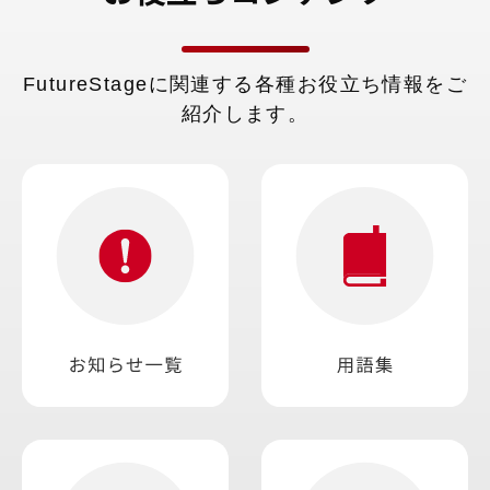
医薬品卸売業
らローコード開発による機能拡張を実
電気機械器具卸売業
現できるStandard版の 2つの導入モ
建材・金物建具卸売業
デルがありますので、お客さまのご要
その他商品卸売業
FutureStageに関連する各種お役立ち情報をご
件に合わせて適時開発が可能です。
その他さまざまなお客さまにご利用い
紹介します。
ただいております。上記に記載のない
業種の企業さまも、まずはご相談くだ
さい。