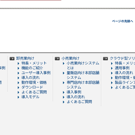
ページの先頭へ
卸売業向け
小売業向け
クラウド型ソリ
特長・メリット
小売業向けシステム
特長・メリ
事例
機能のご紹介
とは
適用事例
ユーザー導入事例
量販店向け本部店舗
導入の流れ
導入の流れ
システム
動作環境・
問
動作環境・価格
専門店向け本部店舗
製品ライン
ダウンロード
システム
よくあるご質
よくあるご質問
導入事例
導入モデル
導入の流れ
よくあるご質問