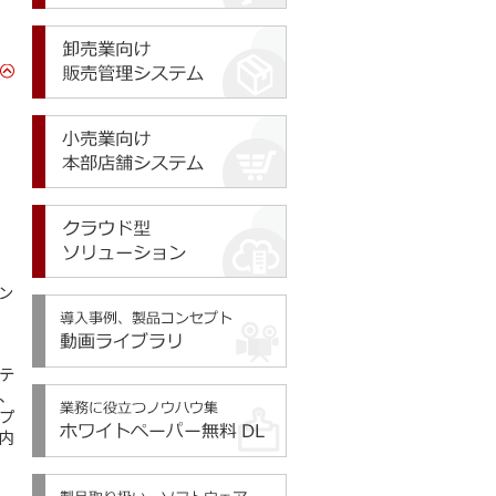
ン
テ
、
プ
内