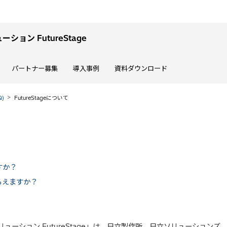
ョン FutureStage
パートナー募集
導入事例
資料ダウンロード
)
FutureStageについて
すか？
らえますか？
ューション FutureStage」は、日立製作所、日立ソリューションズ