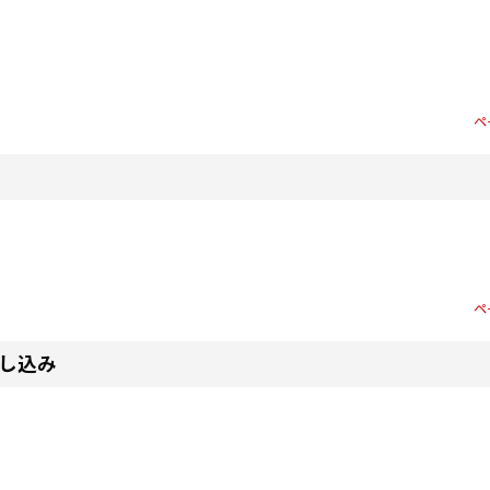
ペ
ペ
し込み