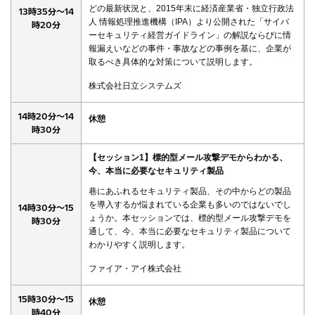
どの最新状況と、2015年末に経済産業省・独立行政法
13時35分～14
人 情報処理推進機構（IPA）より公開された「サイバ
時20分
ーセキュリティ経営ガイドライン」の解説ならびに情
報漏えいなどの事件・事故などの事例を基に、企業が
取るべき具体的な対策について説明します。
株式会社日立システムズ
14時20分～14
休憩
時30分
【セッション1】標的型メール攻撃デモからわかる、
今、本当に必要なセキュリティ製品
巷にあふれるセキュリティ製品、その中からどの製品
を導入するか悩まれている企業も多いのではないでし
14時30分～15
ょうか。本セッションでは、標的型メール攻撃デモを
時30分
通して、今、本当に必要なセキュリティ製品について
わかりやすく説明します。
ファイア・アイ株式会社
15時30分～15
休憩
時40分