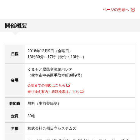
ページの先頭へ
開催概要
2016年12月9日（金曜日）
日程
13時30分～17時（受付：13時～）
くまもと県民交流館パレア
（熊本市中央区手取本町8番9号）
会場
会場までの地図はこちら
乗り換え案内・経路検索はこちら
参加費
無料（事前登録制）
定員
30名
主催
株式会社九州日立システムズ