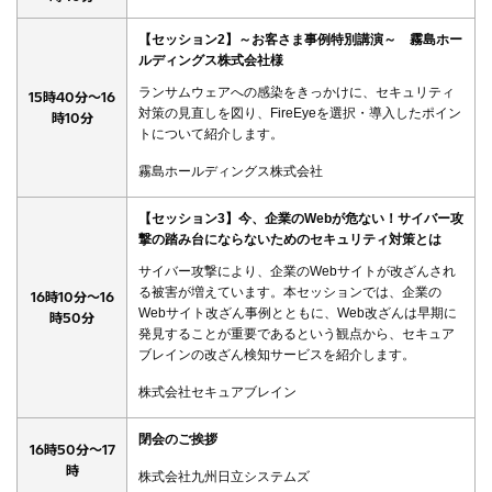
【セッション2】～お客さま事例特別講演～ 霧島ホー
ルディングス株式会社様
ランサムウェアへの感染をきっかけに、セキュリティ
15時40分～16
対策の見直しを図り、FireEyeを選択・導入したポイン
時10分
トについて紹介します。
霧島ホールディングス株式会社
【セッション3】今、企業のWebが危ない！サイバー攻
撃の踏み台にならないためのセキュリティ対策とは
サイバー攻撃により、企業のWebサイトが改ざんされ
る被害が増えています。本セッションでは、企業の
16時10分～16
Webサイト改ざん事例とともに、Web改ざんは早期に
時50分
発見することが重要であるという観点から、セキュア
ブレインの改ざん検知サービスを紹介します。
株式会社セキュアブレイン
閉会のご挨拶
16時50分～17
時
株式会社九州日立システムズ