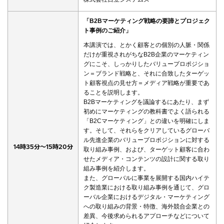
「B2Bマーケティング戦略の要諦とプロジェク
ト事例のご紹介」
本講演では、とかく顧客との個別の人脈・関係
だけが重視されがちなB2B企業のマーケティン
グにこそ、しっかりしたバリュープロポジショ
ン＝ブランド戦略と、それに合致したターゲッ
ト顧客視点の見せ方＝メディア戦略が重要であ
ることを説明します。
B2Bマーケティングを議論するにあたり、まず
初めにマーケティングの教科書でよく語られる
「B2Cマーケティング」との違いを明確にしま
す。そして、それらをクリアしているグローバ
ル先進企業のバリュープロポジションに対する
14時35分～15時20分
取り組み事例、および、ターゲット顧客に合わ
せたメディア・コンテンツの設計に関する取り
組み事例を紹介します。
また、グローバルに事業を展開する国内ハイテ
ク製造業における取り組み事例を通じて、グロ
ーバル企業におけるデジタル・マーケティング
への取り組みの背景・特徴、海外競合企業との
差異、今後求められるアプローチなどについて