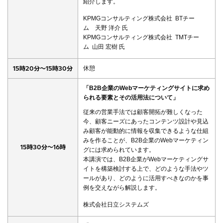
紹介します。
KPMGコンサルティング株式会社 BTチー
ム 天野 洋介 氏
KPMGコンサルティング株式会社 TMTチー
ム 山田 宏樹 氏
15時20分～15時30分
休憩
「B2B企業のWebマーケティングサイトに求め
られる要素とその活用法について」
従来の営業手法では顧客開拓が難しくなった
今、顧客ニーズにあったコンテンツ設計や見込
み顧客が能動的に情報を収集できるような仕組
みを作ることが、B2B企業のWebマーケティン
15時30分～16時
グには求められています。
本講演では、B2B企業がWebマーケティングサ
イトを構築検討する上で、どのような手法やツ
ールがあり、どのように活用すべきなのかを事
例を交えながら解説します。
株式会社日立システムズ