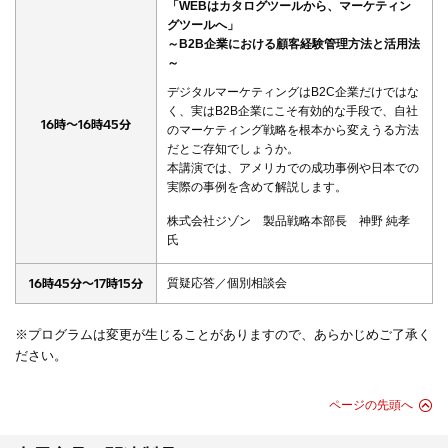
「WEBはカタログツールから、マーケティン
グツールへ」
～B2B企業における顧客経験管理方法と活用法
～
デジタルマーケティングはB2C企業だけではな
く、実はB2B企業にこそ有効的な手段で、自社
16時～16時45分
のマーケティング戦略を根本から変えうる方法
だとご存知でしょうか。
本講演では、アメリカでの成功事例や日本での
実際の事例を含めて解説します。
株式会社ジゾン 製品戦略本部長 神野 純孝
氏
16時45分～17時15分
質疑応答／個別相談会
※プログラムは変更が生じることがありますので、あらかじめご了承く
ださい。
ページの先頭へ