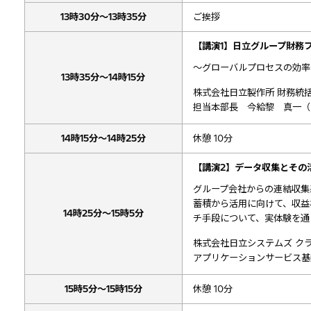
13時30分～13時35分
ご挨拶
【講演1】日立グループ財務
～グローバルプロセスの効率
13時35分～14時15分
株式会社日立製作所 財務統
担当本部長 今給黎 真一（
14時15分～14時25分
休憩 10分
【講演2】データ収集とその
グループ会社からの連結収集
蓄積から活用に向けて、収益
14時25分～15時5分
チ手段について、実体験を通
株式会社日立システムズ クラ
アプリケーションサービス基
15時5分～15時15分
休憩 10分