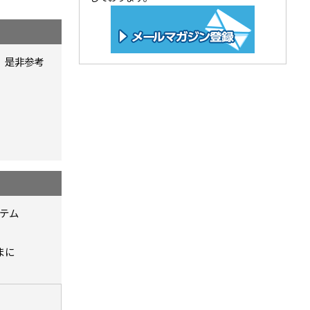
、是非参考
テム
まに