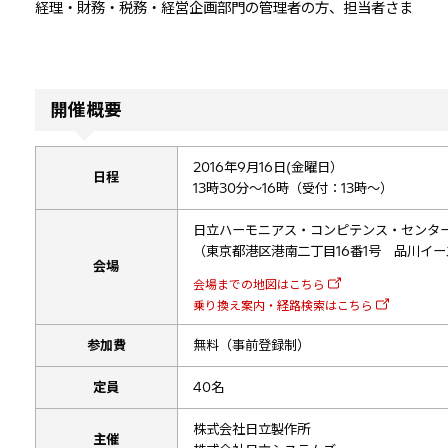
経理・財務・税務・経営企画部門の管理者の方、担当者さま
開催概要
2016年9月16日(金曜日）
日程
13時30分～16時（受付：13時～）
日立ハーモニアス・コンピテンス・センタ
（東京都港区港南二丁目16番1号 品川イー
会場
会場までの地図はこちら
乗り換え案内・経路検索はこちら
参加費
無料（事前登録制）
定員
40名
株式会社日立製作所
主催