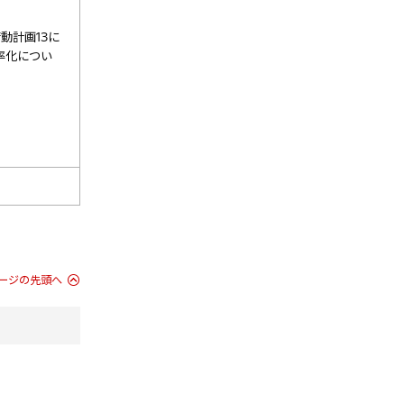
動計画13に
率化につい
ージの先頭へ