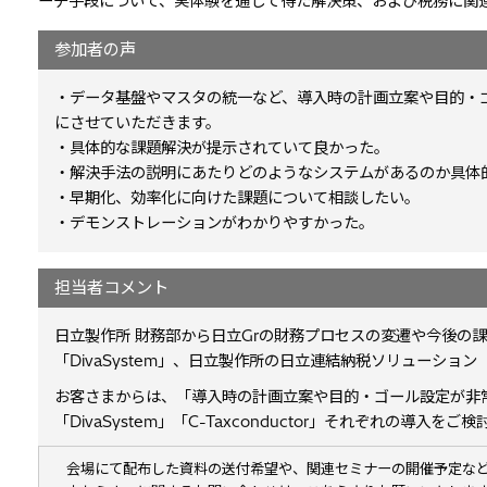
ーチ手段について、実体験を通して得た解決策、および税務に関
参加者の声
・データ基盤やマスタの統一など、導入時の計画立案や目的・
にさせていただきます。
・具体的な課題解決が提示されていて良かった。
・解決手法の説明にあたりどのようなシステムがあるのか具体
・早期化、効率化に向けた課題について相談したい。
・デモンストレーションがわかりやすかった。
担当者コメント
日立製作所 財務部から日立Grの財務プロセスの変遷や今後の
「DivaSystem」、日立製作所の日立連結納税ソリューション「C
お客さまからは、「導入時の計画立案や目的・ゴール設定が非
「DivaSystem」「C-Taxconductor」それぞれの導入
会場にて配布した資料の送付希望や、関連セミナーの開催予定な