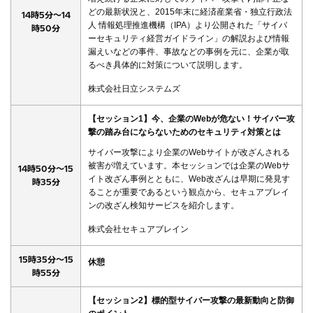
どの最新状況と、2015年末に経済産業省・独立行政法
14時5分～14
人 情報処理推進機構（IPA）より公開された「サイバ
時50分
ーセキュリティ経営ガイドライン」の解説および情報
漏えいなどの事件、事故などの事例を元に、企業が取
るべき具体的に対策について説明します。
株式会社日立システムズ
【セッション1】今、企業のWebが危ない！サイバー攻
撃の踏み台にならないためのセキュリティ対策とは
サイバー攻撃により企業のWebサイトが改ざんされる
被害が増えています。本セッションでは企業のWebサ
14時50分～15
イト改ざん事例とともに、Web改ざんは早期に発見す
時35分
ることが重要であるという観点から、セキュアブレイ
ンの改ざん検知サービスを紹介します。
株式会社セキュアブレイン
15時35分～15
休憩
時55分
【セッション2】標的型サイバー攻撃の最新動向と防御