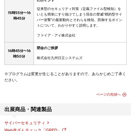
のポイント
従来型のセキュリティ対策（定義ファイル型検知）を
15時55分～16
いとも簡単にすり抜けてしまう現在の脅威“標的型サイ
時45分
バー攻撃”の最新動向とそれらを検知、防御するポイン
トについて、わかりやすく説明します。
ファイア・アイ株式会社
閉会のご挨拶
16時45分～16
時50分
株式会社九州日立システムズ
※プログラムは変更が生じることがありますので、あらかじめご了承く
ださい。
ページの先頭へ
出展商品・関連製品
サイバーセキュリティ
Web改ざんチェック「GRED」